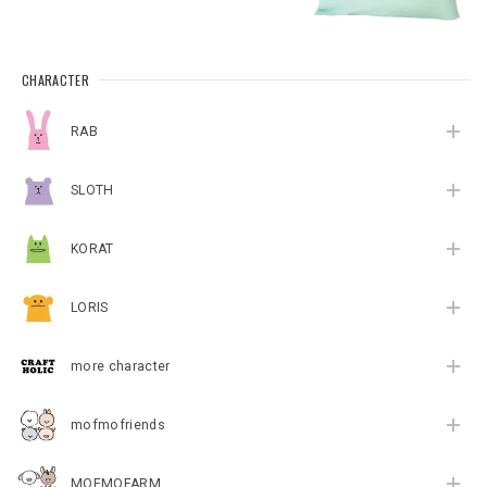
CHARACTER
RAB
SLOTH
KORAT
LORIS
more character
mofmofriends
MOFMOFARM