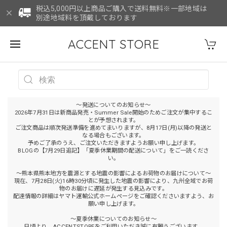
税込5,000円以上商品ご購入で送料無料※一部地域は
別途地域料を頂戴しております
ACCENT STORE
～発送についてのお知らせ～
2026年7月31日は新商品発売・Summer Sale開始のためご注文が集中するこ
とが予想されます。
ご注文商品は順次発送準備を進めてまいりますが、8月17日(月)以降の発送と
なる場合もございます。
予めご了承のうえ、ご注文いただきますようお願い申し上げます。
BLOGの【7月29日追記】「夏季休業期間の配送について」をご一読くださ
い。
～熊本県熊本地方を震源とする地震の影響によるお荷物のお届けについて～
現在、7月28日(火)16時30分頃に発生した地震の影響により、九州全域でお荷
物のお届けに遅延が発生する見込みです。
配達情報の詳細はヤマト運輸公式ホームページをご確認くださいますよう、お
願い申し上げます。
～夏季休業についてのお知らせ～
日頃より、ACCENTSTOREをご利用いただき誠に有難うございます。