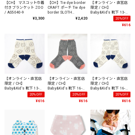
【CH】 マスコット巾着
【CH】Tie dye border
【オンライン・直営店
付きブランケット ZOO
CRAFT ポーチ Tie dye
限定 / CH】
/ AS5040-9
border SLOTH
Baby&Kid's 靴下 13-
/CU5570-2
15cm PINK /AS9854-1
¥3,300
¥2,420
20%OFF
¥616
【オンライン・直営店
【オンライン・直営店
【オンライン・直営店
限定 / CH】
限定 / CH】
限定 / CH】
Baby&Kid's 靴下 13-
Baby&Kid's 靴下 16-
Baby&Kid's 靴下 16-
15cm BLUE /AS9854-2
18cm PINK /AS9855-1
18cm BLUE /AS9855-2
20%OFF
20%OFF
20%OFF
¥616
¥616
¥616