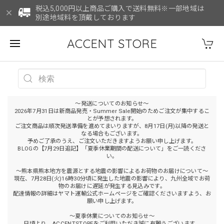
税込5,000円以上商品ご購入で送料無料※一部地域は
別途地域料を頂戴しております
ACCENT STORE
～発送についてのお知らせ～
2026年7月31日は新商品発売・Summer Sale開始のためご注文が集中するこ
とが予想されます。
ご注文商品は順次発送準備を進めてまいりますが、8月17日(月)以降の発送と
なる場合もございます。
予めご了承のうえ、ご注文いただきますようお願い申し上げます。
BLOGの【7月29日追記】「夏季休業期間の配送について」をご一読くださ
い。
～熊本県熊本地方を震源とする地震の影響によるお荷物のお届けについて～
現在、7月28日(火)16時30分頃に発生した地震の影響により、九州全域でお荷
物のお届けに遅延が発生する見込みです。
配達情報の詳細はヤマト運輸公式ホームページをご確認くださいますよう、お
願い申し上げます。
～夏季休業についてのお知らせ～
日頃より、ACCENTSTOREをご利用いただき誠に有難うございます。