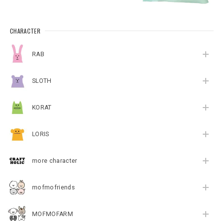
CHARACTER
RAB
SLOTH
KORAT
LORIS
more character
mofmofriends
MOFMOFARM