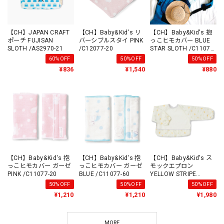
【CH】JAPAN CRAFT
【CH】Baby&Kid's リ
【CH】Baby&Kid's 抱
ポーチ FUJISAN
バーシブルスタイ PINK
っこヒモカバー BLUE
SLOTH /AS2970-21
/C12077-20
STAR SLOTH /C11077-
4
60%OFF
50%OFF
50%OFF
¥836
¥1,540
¥880
【CH】Baby&Kid's 抱
【CH】Baby&Kid's 抱
【CH】Baby&Kid's ス
っこヒモカバー ガーゼ
っこヒモカバー ガーゼ
モックエプロン
PINK /C11077-20
BLUE /C11077-60
YELLOW STRIPE
/C12377-3
50%OFF
50%OFF
50%OFF
¥1,210
¥1,210
¥1,980
MORE