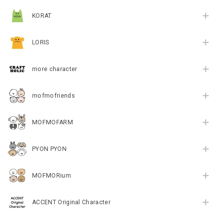
KORAT
LORIS
more character
mofmofriends
MOFMOFARM
PYON PYON
MOFMORium
ACCENT Original Character