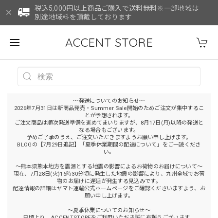
税込5,000円以上商品ご購入で送料無料※一部地域は
別途地域料を頂戴しております
ACCENT STORE
～発送についてのお知らせ～
2026年7月31日は新商品発売・Summer Sale開始のためご注文が集中するこ
とが予想されます。
ご注文商品は順次発送準備を進めてまいりますが、8月17日(月)以降の発送と
なる場合もございます。
予めご了承のうえ、ご注文いただきますようお願い申し上げます。
BLOGの【7月29日追記】「夏季休業期間の配送について」をご一読くださ
い。
～熊本県熊本地方を震源とする地震の影響によるお荷物のお届けについて～
現在、7月28日(火)16時30分頃に発生した地震の影響により、九州全域でお荷
物のお届けに遅延が発生する見込みです。
配達情報の詳細はヤマト運輸公式ホームページをご確認くださいますよう、お
願い申し上げます。
～夏季休業についてのお知らせ～
日頃より、ACCENTSTOREをご利用いただき誠に有難うございます。