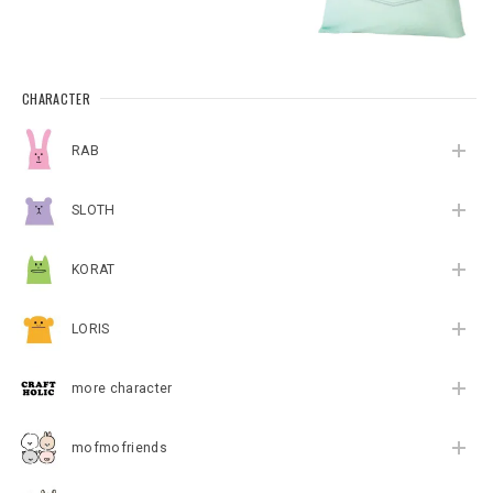
CHARACTER
RAB
SLOTH
KORAT
LORIS
more character
mofmofriends