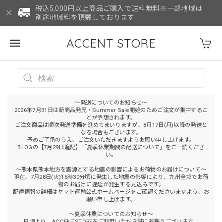
税込5,000円以上商品ご購入で送料無料※一部地域は
別途地域料を頂戴しております
ACCENT STORE
～発送についてのお知らせ～
2026年7月31日は新商品発売・Summer Sale開始のためご注文が集中するこ
とが予想されます。
ご注文商品は順次発送準備を進めてまいりますが、8月17日(月)以降の発送と
なる場合もございます。
予めご了承のうえ、ご注文いただきますようお願い申し上げます。
BLOGの【7月29日追記】「夏季休業期間の配送について」をご一読くださ
い。
～熊本県熊本地方を震源とする地震の影響によるお荷物のお届けについて～
現在、7月28日(火)16時30分頃に発生した地震の影響により、九州全域でお荷
物のお届けに遅延が発生する見込みです。
配達情報の詳細はヤマト運輸公式ホームページをご確認くださいますよう、お
願い申し上げます。
～夏季休業についてのお知らせ～
日頃より、ACCENTSTOREをご利用いただき誠に有難うございます。