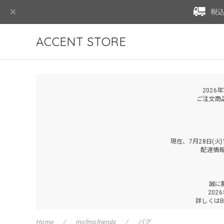
税込
ACCENT STORE
2026
ご注文商
現在、7月28日(
配達情
誠に
202
詳しくは
Home
mofmofriends
パグ