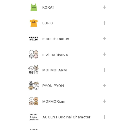
KORAT
LORIS
more character
mofmofriends
MOFMOFARM
PYON PYON
MOFMORium
ACCENT Original Character