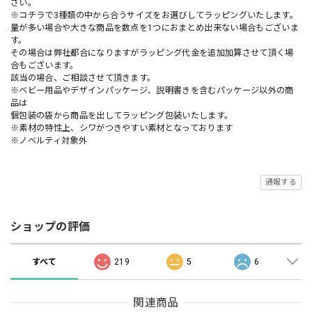
さい。
※コチラで3種類の中から合うサイズをお選びしてラッピングいたします。
量が多い場合や大きな商品を数点を1つにおまとめ出来ない場合もございま
す。
その場合は弊社都合になりますがラッピング代金を追加加算させて頂く場
合もございます。
該当の場合、ご相談させて頂きます。
※ベビー用品やデザインパッケージ、説明書きを含むパッケージ以外の商
品は
個包装の袋から商品を出してラッピング包装いたします。
※素材の特性上、シワがつきやすい素材となっております
※ノベルティ対象外
通報する
ショップの評価
すべて
219
5
6
関連商品