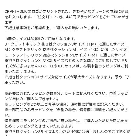
CRAFTHOLICのロゴがプリントされた、さわやかなグリーンの巾着に商品
をお入れします。ご注文1件につき、440円でラッピングをさせていただき
ます。
下記注意事項をご確認の上、ご購入をお願いいたします。
巾着のサイズは3種類のご用意となります。
S：クラフトホリック 抱き枕クッションSサイズ（1体）に適したサイズ
M：クラフトホリック 抱き枕クッションMサイズ（1体）に適したサイズ
Ｌ：クラフトホリック 抱き枕クッションLサイズ（1体）に適したサイズ
※抱き枕クッションXLやXXLサイズなどの大きな商品にご対応しているサ
イズがございませんので、XLやXXLサイズは、布製巾着ラッピングはご利
用いただけません。
※抱き枕クッションLサイズ対応サイズが最大サイズになります。予めご了
承ください。
※必要に応じたラッピング数量分、カートにお入れください。巾着ラッピ
ング単体のご購入はできません。
※ラッピングを2つ以上ご希望の場合、備考欄に詳細をご記入ください。
※一部商品のみラッピングをご希望の場合、備考欄に詳細をご記入くださ
い。
備考欄等にラッピングのご指示が無い場合は、ご購入いただいた商品をま
とめてラッピングとさせていただきます。
※抱き枕クッションSサイズより小さい小物には適しませんのでご注意くだ