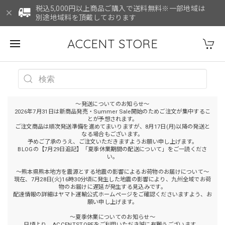
税込5,000円以上商品ご購入で送料無料※一部地域は
別途地域料を頂戴しております
ACCENT STORE
～発送についてのお知らせ～
2026年7月31日は新商品発売・Summer Sale開始のためご注文が集中するこ
とが予想されます。
ご注文商品は順次発送準備を進めてまいりますが、8月17日(月)以降の発送と
なる場合もございます。
予めご了承のうえ、ご注文いただきますようお願い申し上げます。
BLOGの【7月29日追記】「夏季休業期間の配送について」をご一読くださ
い。
～熊本県熊本地方を震源とする地震の影響によるお荷物のお届けについて～
現在、7月28日(火)16時30分頃に発生した地震の影響により、九州全域でお荷
物のお届けに遅延が発生する見込みです。
配達情報の詳細はヤマト運輸公式ホームページをご確認くださいますよう、お
願い申し上げます。
～夏季休業についてのお知らせ～
日頃より、ACCENTSTOREをご利用いただき誠に有難うございます。