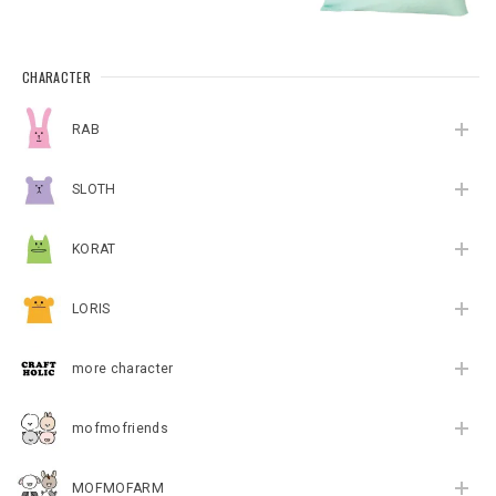
CHARACTER
RAB
SLOTH
KORAT
LORIS
more character
mofmofriends
MOFMOFARM