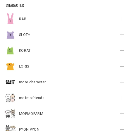
CHARACTER
RAB
SLOTH
KORAT
LORIS
more character
mofmofriends
MOFMOFARM
PYON PYON