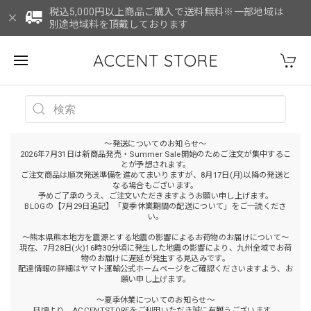
税込5,000円以上商品ご購入で送料無料※一部地域は
別途地域料を頂戴しております
ACCENT STORE
～発送についてのお知らせ～
2026年7月31日は新商品発売・Summer Sale開始のためご注文が集中するこ
とが予想されます。
ご注文商品は順次発送準備を進めてまいりますが、8月17日(月)以降の発送と
なる場合もございます。
予めご了承のうえ、ご注文いただきますようお願い申し上げます。
BLOGの【7月29日追記】「夏季休業期間の配送について」をご一読くださ
い。
～熊本県熊本地方を震源とする地震の影響によるお荷物のお届けについて～
現在、7月28日(火)16時30分頃に発生した地震の影響により、九州全域でお荷
物のお届けに遅延が発生する見込みです。
配達情報の詳細はヤマト運輸公式ホームページをご確認くださいますよう、お
願い申し上げます。
～夏季休業についてのお知らせ～
日頃より、ACCENTSTOREをご利用いただき誠に有難うございます。