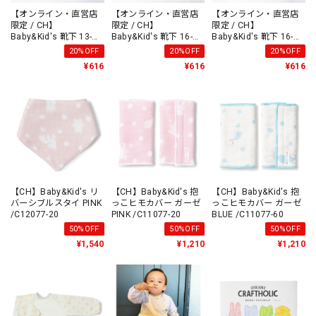
【オンライン・直営店
【オンライン・直営店
【オンライン・直営店
限定 / CH】
限定 / CH】
限定 / CH】
Baby&Kid's 靴下 13-
Baby&Kid's 靴下 16-
Baby&Kid's 靴下 16-
15cm BLUE /AS9854-2
18cm PINK /AS9855-1
18cm BLUE /AS9855-2
20%OFF
20%OFF
20%OFF
¥616
¥616
¥616
【CH】Baby&Kid's リ
【CH】Baby&Kid's 抱
【CH】Baby&Kid's 抱
バーシブルスタイ PINK
っこヒモカバー ガーゼ
っこヒモカバー ガーゼ
/C12077-20
PINK /C11077-20
BLUE /C11077-60
50%OFF
50%OFF
50%OFF
¥1,540
¥1,210
¥1,210