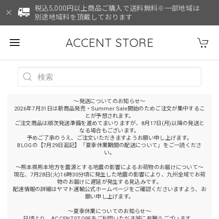
税込5,000円以上商品ご購入で送料無料※一部地域は
別途地域料を頂戴しております
ACCENT STORE
～発送についてのお知らせ～
2026年7月31日は新商品発売・Summer Sale開始のためご注文が集中するこ
とが予想されます。
ご注文商品は順次発送準備を進めてまいりますが、8月17日(月)以降の発送と
なる場合もございます。
予めご了承のうえ、ご注文いただきますようお願い申し上げます。
BLOGの【7月29日追記】「夏季休業期間の配送について」をご一読くださ
い。
～熊本県熊本地方を震源とする地震の影響によるお荷物のお届けについて～
現在、7月28日(火)16時30分頃に発生した地震の影響により、九州全域でお荷
物のお届けに遅延が発生する見込みです。
配達情報の詳細はヤマト運輸公式ホームページをご確認くださいますよう、お
願い申し上げます。
～夏季休業についてのお知らせ～
日頃より、ACCENTSTOREをご利用いただき誠に有難うございます。