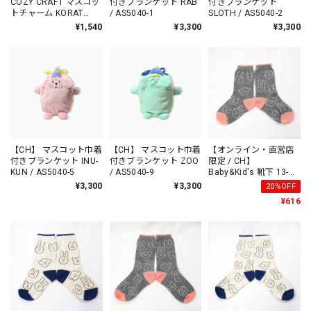
COZY CRAFT マスコッ
付きブランケット RAB
付きブランケット
トチャーム KORAT
/ AS5040-1
SLOTH / AS5040-2
/CU7018-3
¥1,540
¥3,300
¥3,300
【CH】 マスコット巾着
【CH】 マスコット巾着
【オンライン・直営店
付きブランケット INU-
付きブランケット ZOO
限定 / CH】
KUN / AS5040-5
/ AS5040-9
Baby&Kid's 靴下 13-
15cm PINK /AS9854-1
¥3,300
¥3,300
20%OFF
¥616