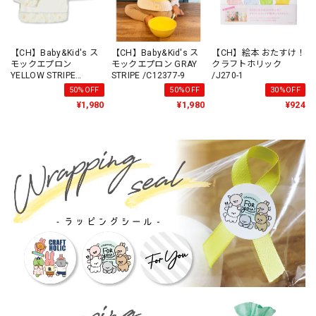
【CH】Baby&Kid's ス
【CH】Baby&Kid's ス
【CH】絵本 おたすけ！
モックエプロン
モックエプロン GRAY
クラフトホリック
YELLOW STRIPE
STRIPE /C12377-9
/J270-1
/C12377-3
50%OFF
50%OFF
30%OFF
¥1,980
¥1,980
¥924