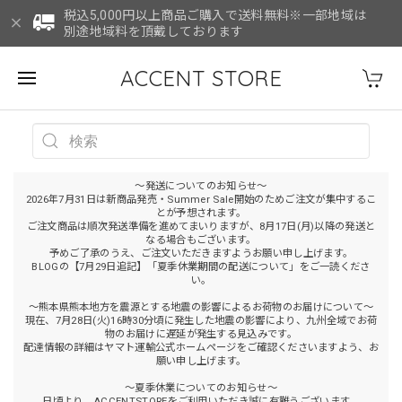
税込5,000円以上商品ご購入で送料無料※一部地域は
別途地域料を頂戴しております
ACCENT STORE
～発送についてのお知らせ～
2026年7月31日は新商品発売・Summer Sale開始のためご注文が集中するこ
とが予想されます。
ご注文商品は順次発送準備を進めてまいりますが、8月17日(月)以降の発送と
なる場合もございます。
予めご了承のうえ、ご注文いただきますようお願い申し上げます。
BLOGの【7月29日追記】「夏季休業期間の配送について」をご一読くださ
い。
～熊本県熊本地方を震源とする地震の影響によるお荷物のお届けについて～
現在、7月28日(火)16時30分頃に発生した地震の影響により、九州全域でお荷
物のお届けに遅延が発生する見込みです。
配達情報の詳細はヤマト運輸公式ホームページをご確認くださいますよう、お
願い申し上げます。
～夏季休業についてのお知らせ～
日頃より、ACCENTSTOREをご利用いただき誠に有難うございます。