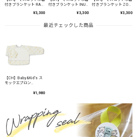
付きブランケット RAB
付きブランケット INU-
付きブランケット ZOO
/ AS5040-1
KUN / AS5040-5
/ AS5040-9
¥3,300
¥3,300
¥3,300
最近チェックした商品
【CH】Baby&Kid's ス
モックエプロン
YELLOW STRIPE
/C12377-3
¥1,980