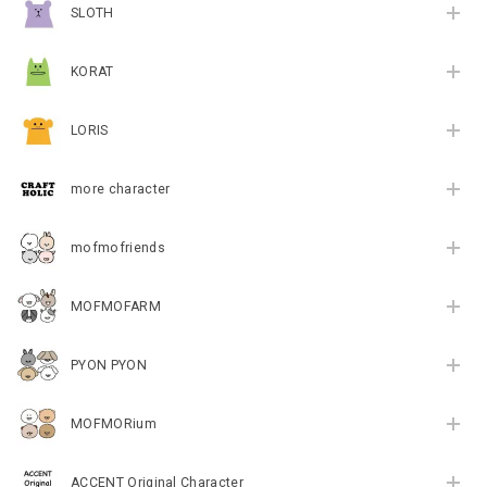
SLOTH
KORAT
LORIS
more character
mofmofriends
MOFMOFARM
PYON PYON
MOFMORium
ACCENT Original Character