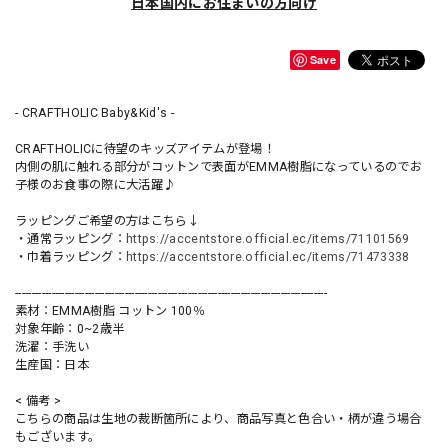
日本国内にお住まいの方向け
Save
- CRAFTHOLIC Baby&Kid's -
CRAFTHOLICに待望のキッズアイテムが登場！
内側の肌に触れる部分がコットンで表面がEMMA樹脂になっているのでお
子様のお食事の際に大活躍♪
ラッピングご希望の方はこちら↓
・通常ラッピング：
https://accentstore.official.ec/items/71101569
・巾着ラッピング：
https://accentstore.official.ec/items/71473338
----------------------------------------------------------------------------------------------
素材：EMMA樹脂 コットン 100％
対象年齢：0~2歳半
洗濯：手洗い
生産国：日本
< 備考 >
こちらの商品は生地の裁断箇所により、商品写真と色合い・柄が違う場合
もございます。