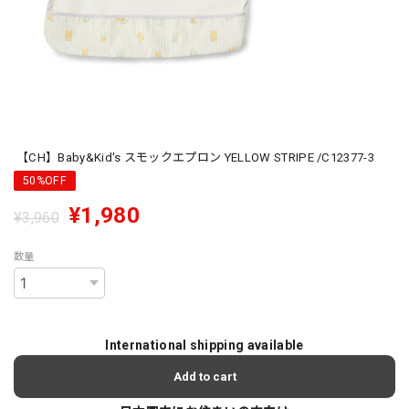
【CH】Baby&Kid's スモックエプロン YELLOW STRIPE /C12377-3
50%OFF
¥1,980
¥3,960
数量
International shipping available
Add to cart