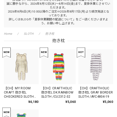
誠に勝手ながら、2026年8月12日(水)～8月14日(金)まで、夏季休業とさせてい
ただきます。
2026年8月6日(木)10:00以降のご注文⇒2026年8月17日(月)より順次発送とな
っております。
詳しくはBLOGの「夏季休業期間の配送について」をご一読くださいますよ
う、お願い申し上げます。
Home
SLOTH
抱き枕
抱き枕
【CH】MY ROOM
【CH】CRAFTHOLIC
【CH】CRAFTHOLIC
CRAFT 抱き枕L
抱き枕L DK.RAINBOW
抱き枕L GRAY BORDER
CHECKERED SLOTH
SLOTH /CU2312-32
SLOTH /AYC4804-19
/CU8812-32
¥4,180
¥5,060
¥5,060