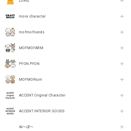
LORIS
more character
mofmofriends
MOFMOFARM
PYON PYON
MOFMORium
ACCENT Original Character
ACCENT INTERIOR GOODS
ぬ～ぼ～