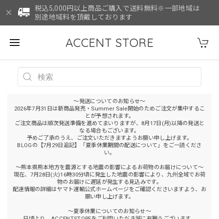
税込5,000円以上商品ご購入で送料無料※一部地域は
別途地域料を頂戴しております
ACCENT STORE
～発送についてのお知らせ～
2026年7月31日は新商品発売・Summer Sale開始のためご注文が集中するこ
とが予想されます。
ご注文商品は順次発送準備を進めてまいりますが、8月17日(月)以降の発送と
なる場合もございます。
予めご了承のうえ、ご注文いただきますようお願い申し上げます。
BLOGの【7月29日追記】「夏季休業期間の配送について」をご一読くださ
い。
～熊本県熊本地方を震源とする地震の影響によるお荷物のお届けについて～
現在、7月28日(火)16時30分頃に発生した地震の影響により、九州全域でお荷
物のお届けに遅延が発生する見込みです。
配達情報の詳細はヤマト運輸公式ホームページをご確認くださいますよう、お
願い申し上げます。
～夏季休業についてのお知らせ～
日頃より、ACCENTSTOREをご利用いただき誠に有難うございます。