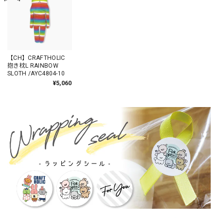
【CH】CRAFTHOLIC
抱き枕L RAINBOW
SLOTH /AYC4804-10
¥5,060