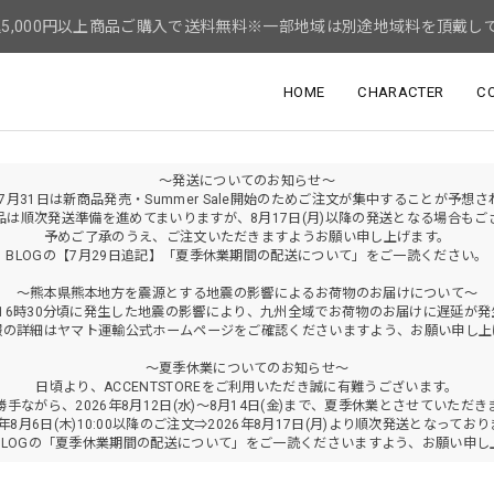
5,000円以上商品ご購入で送料無料※一部地域は別途地域料を頂戴し
HOME
CHARACTER
C
～発送についてのお知らせ～
年7月31日は新商品発売・Summer Sale開始のためご注文が集中することが予想
品は順次発送準備を進めてまいりますが、8月17日(月)以降の発送となる場合もご
予めご了承のうえ、ご注文いただきますようお願い申し上げます。
BLOGの【7月29日追記】「夏季休業期間の配送について」をご一読ください。
～熊本県熊本地方を震源とする地震の影響によるお荷物のお届けについて～
火)16時30分頃に発生した地震の影響により、九州全域でお荷物のお届けに遅延が
報の詳細はヤマト運輸公式ホームページをご確認くださいますよう、お願い申し上
～夏季休業についてのお知らせ～
日頃より、ACCENTSTOREをご利用いただき誠に有難うございます。
勝手ながら、2026年8月12日(水)～8月14日(金)まで、夏季休業とさせていただき
6年8月6日(木)10:00以降のご注文⇒2026年8月17日(月)より順次発送となってお
BLOGの「夏季休業期間の配送について」をご一読くださいますよう、お願い申し