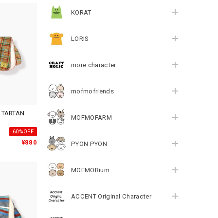
KORAT
LORIS
more character
mofmofriends
ARTAN
MOFMOFARM
60%OFF
¥880
PYON PYON
MOFMORium
ACCENT Original Character