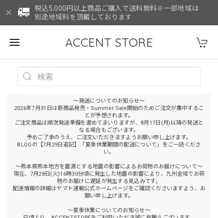
税込5,000円以上商品ご購入で送料無料※一部地域は
別途地域料を頂戴しております
ACCENT STORE
～発送についてのお知らせ～
2026年7月31日は新商品発売・Summer Sale開始のためご注文が集中するこ
とが予想されます。
ご注文商品は順次発送準備を進めてまいりますが、8月17日(月)以降の発送と
なる場合もございます。
予めご了承のうえ、ご注文いただきますようお願い申し上げます。
BLOGの【7月29日追記】「夏季休業期間の配送について」をご一読くださ
い。
～熊本県熊本地方を震源とする地震の影響によるお荷物のお届けについて～
現在、7月28日(火)16時30分頃に発生した地震の影響により、九州全域でお荷
物のお届けに遅延が発生する見込みです。
配達情報の詳細はヤマト運輸公式ホームページをご確認くださいますよう、お
願い申し上げます。
～夏季休業についてのお知らせ～
日頃より、ACCENTSTOREをご利用いただき誠に有難うございます。