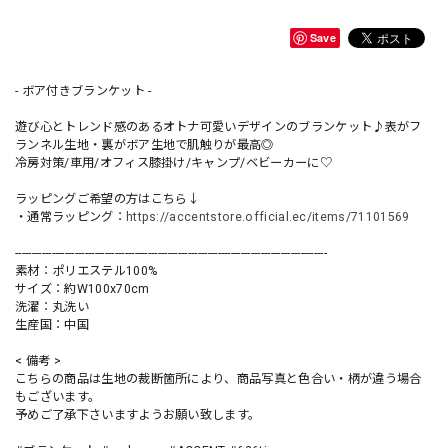
Save
- ボア付きブランケット -
遊び心とトレンド感のあるオトナ可愛いデザインのブランケット♪表がフ
ランネル生地・裏がボア生地で肌触りが最高◎
冷房対策/車用/オフィス膝掛け/キャンプ/ベビーカーに♡
ラッピングご希望の方はこちら↓
・通常ラッピング：
https://accentstore.official.ec/items/71101569
----------------------------------------------------------------------------------------------
素材：ポリエステル100%
サイズ：約W100x70cm
洗濯：丸洗い
生産国：中国
< 備考 >
こちらの商品は生地の裁断箇所により、商品写真と色合い・柄が違う場合
もございます。
予めご了承下さいますようお願い致します。