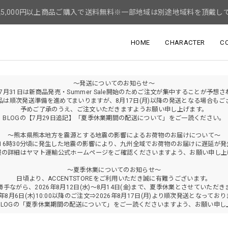
5,000円以上商品ご購入で送料無料※一部地域は別途地域料を頂戴し
HOME
CHARACTER
C
～発送についてのお知らせ～
年7月31日は新商品発売・Summer Sale開始のためご注文が集中することが予想
品は順次発送準備を進めてまいりますが、8月17日(月)以降の発送となる場合もご
予めご了承のうえ、ご注文いただきますようお願い申し上げます。
BLOGの【7月29日追記】「夏季休業期間の配送について」をご一読ください。
～熊本県熊本地方を震源とする地震の影響によるお荷物のお届けについて～
火)16時30分頃に発生した地震の影響により、九州全域でお荷物のお届けに遅延が
報の詳細はヤマト運輸公式ホームページをご確認くださいますよう、お願い申し上
～夏季休業についてのお知らせ～
日頃より、ACCENTSTOREをご利用いただき誠に有難うございます。
勝手ながら、2026年8月12日(水)～8月14日(金)まで、夏季休業とさせていただき
6年8月6日(木)10:00以降のご注文⇒2026年8月17日(月)より順次発送となってお
BLOGの「夏季休業期間の配送について」をご一読くださいますよう、お願い申し