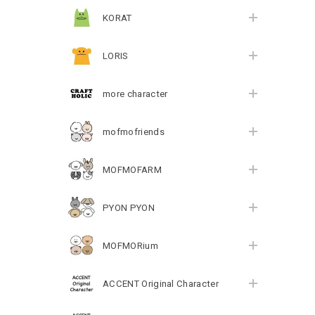
KORAT
LORIS
more character
mofmofriends
MOFMOFARM
PYON PYON
MOFMORium
ACCENT Original Character