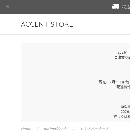
税込
ACCENT STORE
2026
ご注文商
現在、7月28日(
配達情
誠に
202
詳しくは
Home
mofmofriends
セントバーナード