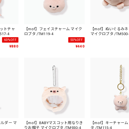
コットチャ
【mof】フェイスチャーム マイク
【mof】ぬいぐるみ
17-4
ロブタ /TM119-4
マイクロブタ /TM500-
60%OFF
50%OFF
¥880
¥440
ホルダー マ
【mof】BABYマスコット用なりき
【mof】キーチャーム
りお帽子 マイクロブタ /TM930-4
タ /TM115-4