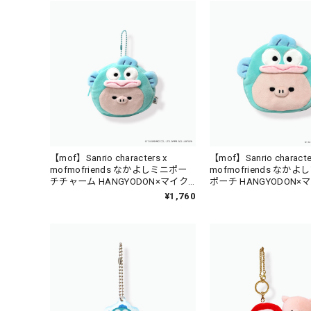
【mof】Sanrio characters x
【mof】Sanrio characte
mofmofriends なかよしミニポー
mofmofriends なか
チチャーム HANGYODON×マイク
ポーチ HANGYODON
ロブタ / MFS005-4
タ / MFS004-4
¥1,760