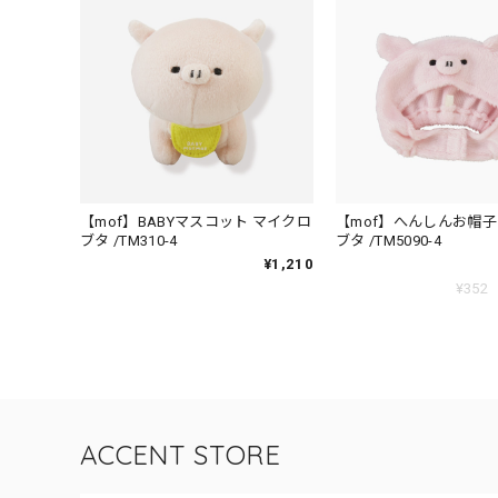
【mof】BABYマスコット マイクロ
【mof】へんしんお帽子
ブタ /TM310-4
ブタ /TM5090-4
¥1,210
¥352
ACCENT STORE