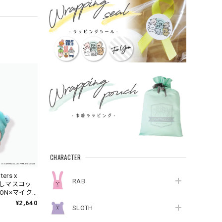
CHARACTER
ters x
RAB
かよしマスコッ
DON×マイク
¥2,640
SLOTH