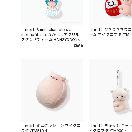
【mof】Sanrio characters x
【mof】だきつきマス
mofmofriends なかよしアクリル
ーム マイクロブタ /TM45
スタンドチャーム HANGYODON×
マイクロブタ / MFS008-4
¥880
【mof】ミニクッション マイクロ
【mof】ぎゅっと キー
ブタ /TM510-4
イクロブタ /TM900-4