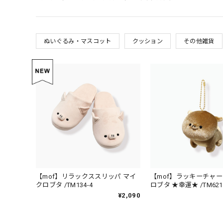
ぬいぐるみ・マスコット
クッション
その他雑貨
【mof】リラックススリッパ マイ
【mof】ラッキーチャー
クロブタ /TM134-4
ロブタ ★幸運★ /TM621
¥2,090