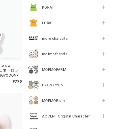
KORAT
LORIS
more character
mofmofriends
ters x
MOFMOFARM
かよしオーロラ
GYODON×
7-4
¥770
PYON PYON
MOFMORium
ACCENT Original Character