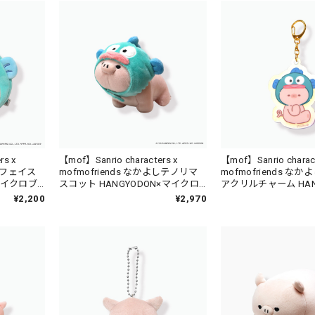
rs x
【mof】Sanrio characters x
【mof】Sanrio charac
よしフェイス
mofmofriends なかよしテノリマ
mofmofriends な
×マイクロブ
スコット HANGYODON×マイクロ
アクリルチャーム HAN
ブタ / MFS001-4
マイクロブタ / MFS00
¥2,200
¥2,970