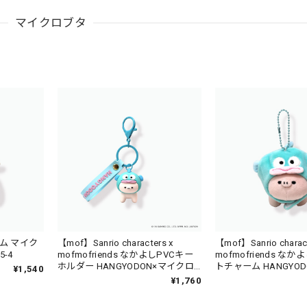
マイクロブタ
ム マイク
【mof】Sanrio characters x
【mof】Sanrio charac
5-4
mofmofriends なかよしPVCキー
mofmofriends な
ホルダー HANGYODON×マイクロ
トチャーム HANGYO
¥1,540
ブタ / MFS006-4
ロブタ / MFS901-4
¥1,760