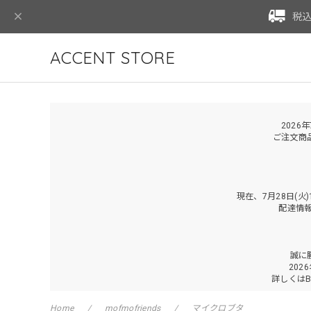
税込
ACCENT STORE
2026
ご注文商
現在、7月28日(
配達情
誠に
202
詳しくは
Home
mofmofriends
マイクロブタ