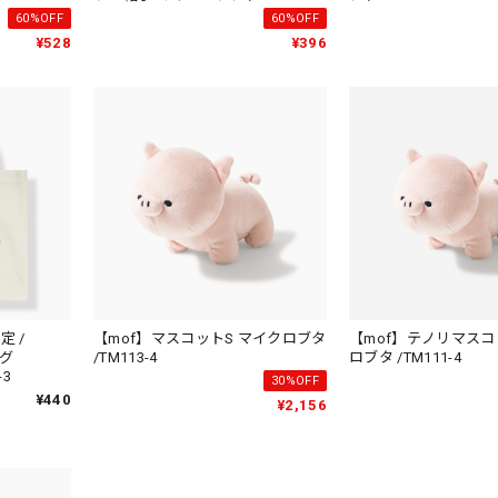
60%OFF
60%OFF
¥528
¥396
 /
【mof】マスコットS マイクロブタ
【mof】テノリマスコ
グ
/TM113-4
ロブタ /TM111-4
-3
30%OFF
¥440
¥2,156