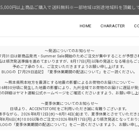
5,000円以上商品ご購入で送料無料※一部地域は別途地域料を頂戴し
HOME
CHARACTER
C
～発送についてのお知らせ～
年7月31日は新商品発売・Summer Sale開始のためご注文が集中することが予想
品は順次発送準備を進めてまいりますが、8月17日(月)以降の発送となる場合もご
予めご了承のうえ、ご注文いただきますようお願い申し上げます。
BLOGの【7月29日追記】「夏季休業期間の配送について」をご一読ください。
～熊本県熊本地方を震源とする地震の影響によるお荷物のお届けについて～
火)16時30分頃に発生した地震の影響により、九州全域でお荷物のお届けに遅延が
報の詳細はヤマト運輸公式ホームページをご確認くださいますよう、お願い申し上
～夏季休業についてのお知らせ～
日頃より、ACCENTSTOREをご利用いただき誠に有難うございます。
勝手ながら、2026年8月12日(水)～8月14日(金)まで、夏季休業とさせていただき
6年8月6日(木)10:00以降のご注文⇒2026年8月17日(月)より順次発送となってお
BLOGの「夏季休業期間の配送について」をご一読くださいますよう、お願い申し