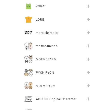
KORAT
LORIS
more character
mofmofriends
MOFMOFARM
PYON PYON
MOFMORium
ACCENT Original Character