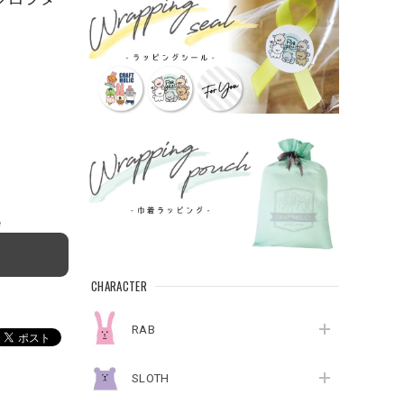
e
CHARACTER
RAB
SLOTH