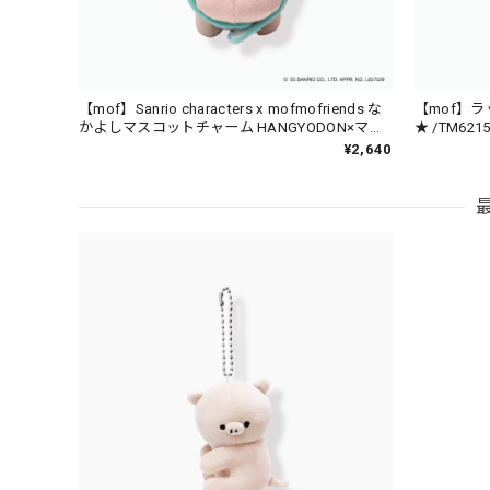
【mof】Sanrio characters x mofmofriends な
【mof】
かよしマスコットチャーム HANGYODON×マイ
★ /TM6215
クロブタ / MFS901-4
¥2,640