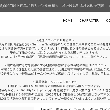
5,000円以上商品ご購入で送料無料※一部地域は別途地域料を頂戴し
HOME
CHARACTER
C
～発送についてのお知らせ～
年7月31日は新商品発売・Summer Sale開始のためご注文が集中することが予想
品は順次発送準備を進めてまいりますが、8月17日(月)以降の発送となる場合もご
予めご了承のうえ、ご注文いただきますようお願い申し上げます。
BLOGの【7月29日追記】「夏季休業期間の配送について」をご一読ください。
～熊本県熊本地方を震源とする地震の影響によるお荷物のお届けについて～
火)16時30分頃に発生した地震の影響により、九州全域でお荷物のお届けに遅延が
報の詳細はヤマト運輸公式ホームページをご確認くださいますよう、お願い申し上
～夏季休業についてのお知らせ～
日頃より、ACCENTSTOREをご利用いただき誠に有難うございます。
勝手ながら、2026年8月12日(水)～8月14日(金)まで、夏季休業とさせていただき
6年8月6日(木)10:00以降のご注文⇒2026年8月17日(月)より順次発送となってお
BLOGの「夏季休業期間の配送について」をご一読くださいますよう、お願い申し
【mof】ぎゅっと キーホルダー マ