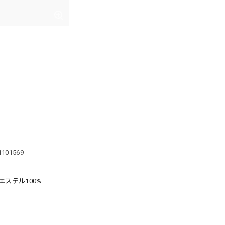
71101569
-------
エステル100%