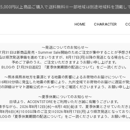
5,000円以上商品ご購入で送料無料※一部地域は別途地域料を頂戴し
HOME
CHARACTER
C
～発送についてのお知らせ～
年7月31日は新商品発売・Summer Sale開始のためご注文が集中することが予想
品は順次発送準備を進めてまいりますが、8月17日(月)以降の発送となる場合もご
予めご了承のうえ、ご注文いただきますようお願い申し上げます。
BLOGの【7月29日追記】「夏季休業期間の配送について」をご一読ください。
～熊本県熊本地方を震源とする地震の影響によるお荷物のお届けについて～
火)16時30分頃に発生した地震の影響により、九州全域でお荷物のお届けに遅延が
報の詳細はヤマト運輸公式ホームページをご確認くださいますよう、お願い申し上
～夏季休業についてのお知らせ～
日頃より、ACCENTSTOREをご利用いただき誠に有難うございます。
勝手ながら、2026年8月12日(水)～8月14日(金)まで、夏季休業とさせていただき
6年8月6日(木)10:00以降のご注文⇒2026年8月17日(月)より順次発送となってお
BLOGの「夏季休業期間の配送について」をご一読くださいますよう、お願い申し