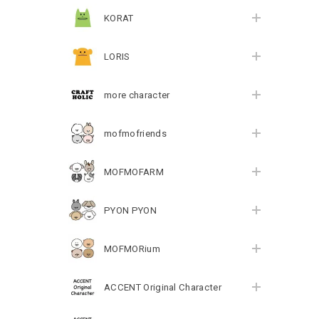
KORAT
LORIS
more character
mofmofriends
MOFMOFARM
PYON PYON
MOFMORium
ACCENT Original Character