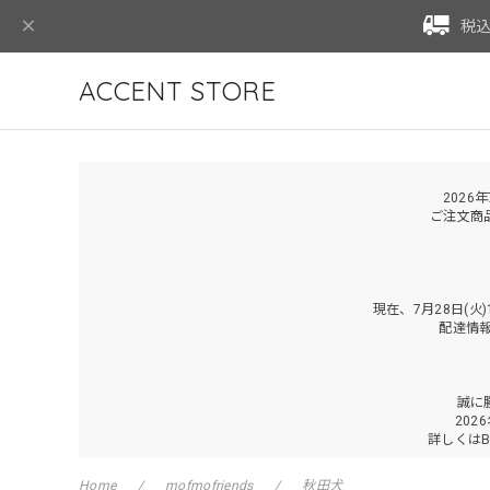
税込
ACCENT STORE
2026
ご注文商
現在、7月28日(
配達情
誠に
202
詳しくは
Home
mofmofriends
秋田犬