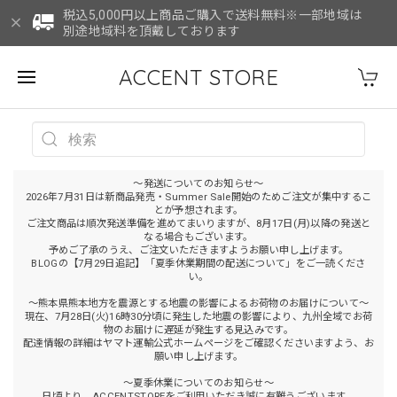
税込5,000円以上商品ご購入で送料無料※一部地域は
別途地域料を頂戴しております
ACCENT STORE
～発送についてのお知らせ～
2026年7月31日は新商品発売・Summer Sale開始のためご注文が集中するこ
とが予想されます。
ご注文商品は順次発送準備を進めてまいりますが、8月17日(月)以降の発送と
なる場合もございます。
予めご了承のうえ、ご注文いただきますようお願い申し上げます。
BLOGの【7月29日追記】「夏季休業期間の配送について」をご一読くださ
い。
～熊本県熊本地方を震源とする地震の影響によるお荷物のお届けについて～
現在、7月28日(火)16時30分頃に発生した地震の影響により、九州全域でお荷
物のお届けに遅延が発生する見込みです。
配達情報の詳細はヤマト運輸公式ホームページをご確認くださいますよう、お
願い申し上げます。
～夏季休業についてのお知らせ～
日頃より、ACCENTSTOREをご利用いただき誠に有難うございます。