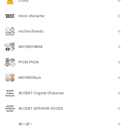
LORIS
more character
mofmofriends
MOFMOFARM
PYON PYON
MOFMORium
ACCENT Original Character
ACCENT INTERIOR GOODS
ぬ～ぼ～