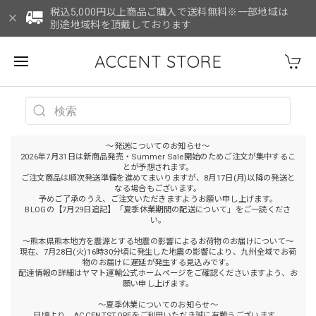
税込5,000円以上商品ご購入で送料無料※一部地域は
別途地域料を頂戴しております
ACCENT STORE
～発送についてのお知らせ～
2026年7月31日は新商品発売・Summer Sale開始のためご注文が集中するこ
とが予想されます。
ご注文商品は順次発送準備を進めてまいりますが、8月17日(月)以降の発送と
なる場合もございます。
予めご了承のうえ、ご注文いただきますようお願い申し上げます。
BLOGの【7月29日追記】「夏季休業期間の配送について」をご一読くださ
い。
～熊本県熊本地方を震源とする地震の影響によるお荷物のお届けについて～
現在、7月28日(火)16時30分頃に発生した地震の影響により、九州全域でお荷
物のお届けに遅延が発生する見込みです。
配達情報の詳細はヤマト運輸公式ホームページをご確認くださいますよう、お
願い申し上げます。
～夏季休業についてのお知らせ～
日頃より、ACCENTSTOREをご利用いただき誠に有難うございます。