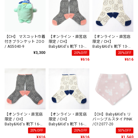
【CH】 マスコット巾着
【オンライン・直営店
【オンライン・直営店
付きブランケット ZOO
限定 / CH】
限定 / CH】
/ AS5040-9
Baby&Kid's 靴下 13-
Baby&Kid's 靴下 13-
15cm PINK /AS9854-1
15cm BLUE /AS9854-2
¥3,300
20%OFF
20%OFF
¥616
¥616
【オンライン・直営店
【オンライン・直営店
【CH】Baby&Kid's リ
限定 / CH】
限定 / CH】
バーシブルスタイ PINK
Baby&Kid's 靴下 16-
Baby&Kid's 靴下 16-
/C12077-20
18cm PINK /AS9855-1
18cm BLUE /AS9855-2
20%OFF
20%OFF
50%OFF
¥616
¥616
¥1,540