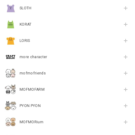
SLOTH
KORAT
LORIS
more character
mofmofriends
MOFMOFARM
PYON PYON
MOFMORium