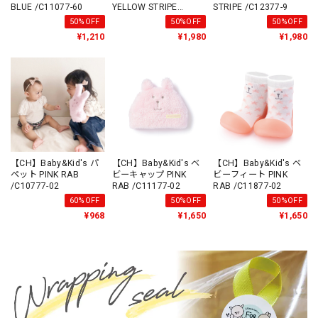
BLUE /C11077-60
YELLOW STRIPE
STRIPE /C12377-9
/C12377-3
50%OFF
50%OFF
50%OFF
¥1,210
¥1,980
¥1,980
【CH】Baby&Kid's パ
【CH】Baby&Kid's ベ
【CH】Baby&Kid's ベ
ペット PINK RAB
ビーキャップ PINK
ビーフィート PINK
/C10777-02
RAB /C11177-02
RAB /C11877-02
60%OFF
50%OFF
50%OFF
¥968
¥1,650
¥1,650