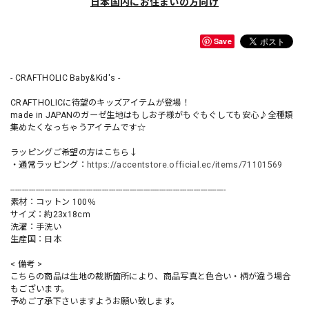
日本国内にお住まいの方向け
Save
- CRAFTHOLIC Baby&Kid's -
CRAFTHOLICに待望のキッズアイテムが登場！
made in JAPANのガーゼ生地はもしお子様がもぐもぐしても安心♪全種類
集めたくなっちゃうアイテムです☆
ラッピングご希望の方はこちら↓
・通常ラッピング：
https://accentstore.official.ec/items/71101569
----------------------------------------------------------------------------------------------
素材：コットン 100％
サイズ：約23x18cm
洗濯：手洗い
生産国：日本
< 備考 >
こちらの商品は生地の裁断箇所により、商品写真と色合い・柄が違う場合
もございます。
予めご了承下さいますようお願い致します。