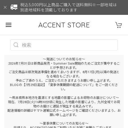
税込5,000円以上商品ご購入で送料無料※一部地域は
別途地域料を頂戴しております
ACCENT STORE
～発送についてのお知らせ～
2026年7月31日は新商品発売・Summer Sale開始のためご注文が集中するこ
とが予想されます。
ご注文商品は順次発送準備を進めてまいりますが、8月17日(月)以降の発送と
なる場合もございます。
予めご了承のうえ、ご注文いただきますようお願い申し上げます。
BLOGの【7月29日追記】「夏季休業期間の配送について」をご一読くださ
い。
～熊本県熊本地方を震源とする地震の影響によるお荷物のお届けについて～
現在、7月28日(火)16時30分頃に発生した地震の影響により、九州全域でお荷
物のお届けに遅延が発生する見込みです。
配達情報の詳細はヤマト運輸公式ホームページをご確認くださいますよう、お
願い申し上げます。
～夏季休業についてのお知らせ～
日頃より、ACCENTSTOREをご利用いただき誠に有難うございます。