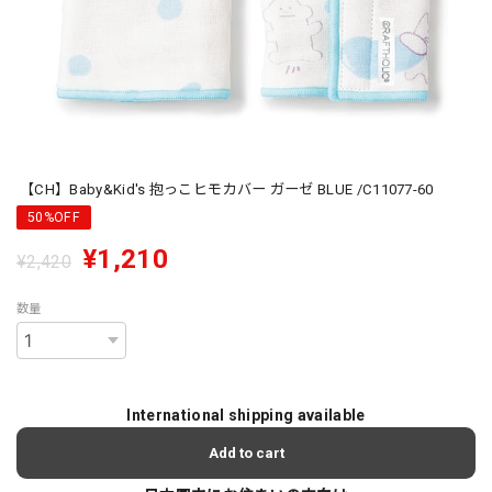
【CH】Baby&Kid's 抱っこヒモカバー ガーゼ BLUE /C11077-60
50%OFF
¥1,210
¥2,420
数量
International shipping available
Add to cart