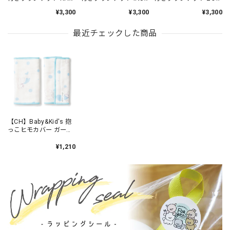
/ AS5040-1
KUN / AS5040-5
/ AS5040-9
¥3,300
¥3,300
¥3,300
最近チェックした商品
【CH】Baby&Kid's 抱
っこヒモカバー ガーゼ
BLUE /C11077-60
¥1,210