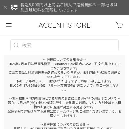
税込5,000円以上商品ご購入で送料無料※一部地域は
別途地域料を頂戴しております
ACCENT STORE
～発送についてのお知らせ～
2026年7月31日は新商品発売・Summer Sale開始のためご注文が集中するこ
とが予想されます。
ご注文商品は順次発送準備を進めてまいりますが、8月17日(月)以降の発送と
なる場合もございます。
予めご了承のうえ、ご注文いただきますようお願い申し上げます。
BLOGの【7月29日追記】「夏季休業期間の配送について」をご一読くださ
い。
～熊本県熊本地方を震源とする地震の影響によるお荷物のお届けについて～
現在、7月28日(火)16時30分頃に発生した地震の影響により、九州全域でお荷
物のお届けに遅延が発生する見込みです。
配達情報の詳細はヤマト運輸公式ホームページをご確認くださいますよう、お
願い申し上げます。
～夏季休業についてのお知らせ～
日頃より、ACCENTSTOREをご利用いただき誠に有難うございます。