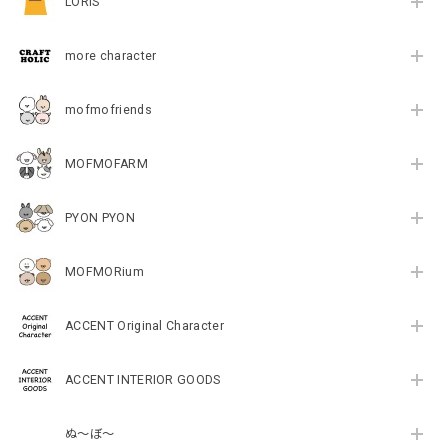
LORIS
more character
mofmofriends
MOFMOFARM
PYON PYON
MOFMORium
ACCENT Original Character
ACCENT INTERIOR GOODS
ぬ～ぼ～