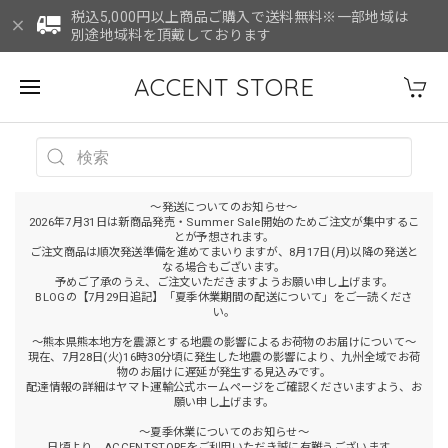
税込5,000円以上商品ご購入で送料無料※一部地域は
別途地域料を頂戴しております
ACCENT STORE
～発送についてのお知らせ～
2026年7月31日は新商品発売・Summer Sale開始のためご注文が集中するこ
とが予想されます。
ご注文商品は順次発送準備を進めてまいりますが、8月17日(月)以降の発送と
なる場合もございます。
予めご了承のうえ、ご注文いただきますようお願い申し上げます。
BLOGの【7月29日追記】「夏季休業期間の配送について」をご一読くださ
い。
～熊本県熊本地方を震源とする地震の影響によるお荷物のお届けについて～
現在、7月28日(火)16時30分頃に発生した地震の影響により、九州全域でお荷
物のお届けに遅延が発生する見込みです。
配達情報の詳細はヤマト運輸公式ホームページをご確認くださいますよう、お
願い申し上げます。
～夏季休業についてのお知らせ～
日頃より、ACCENTSTOREをご利用いただき誠に有難うございます。