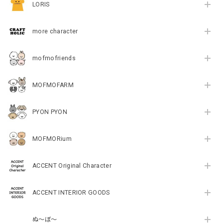
LORIS
more character
mofmofriends
MOFMOFARM
PYON PYON
MOFMORium
ACCENT Original Character
ACCENT INTERIOR GOODS
ぬ～ぼ～