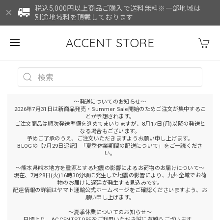
税込5,000円以上商品ご購入で送料無料※一部地域は
別途地域料を頂戴しております
ACCENT STORE
～発送についてのお知らせ～
2026年7月31日は新商品発売・Summer Sale開始のためご注文が集中するこ
とが予想されます。
ご注文商品は順次発送準備を進めてまいりますが、8月17日(月)以降の発送と
なる場合もございます。
予めご了承のうえ、ご注文いただきますようお願い申し上げます。
BLOGの【7月29日追記】「夏季休業期間の配送について」をご一読くださ
い。
～熊本県熊本地方を震源とする地震の影響によるお荷物のお届けについて～
現在、7月28日(火)16時30分頃に発生した地震の影響により、九州全域でお荷
物のお届けに遅延が発生する見込みです。
配達情報の詳細はヤマト運輸公式ホームページをご確認くださいますよう、お
願い申し上げます。
～夏季休業についてのお知らせ～
日頃より、ACCENTSTOREをご利用いただき誠に有難うございます。