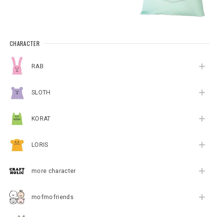
CHARACTER
RAB
SLOTH
KORAT
LORIS
more character
mofmofriends