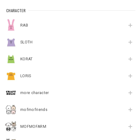
CHARACTER
RAB
SLOTH
KORAT
LORIS
more character
mofmofriends
MOFMOFARM