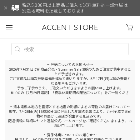
税込5,000円以上商品ご購入で送料無料※一部地域は
別途地域料を頂戴しております
ACCENT STORE
～発送についてのお知らせ～
2026年7月31日は新商品発売・Summer Sale開始のためご注文が集中するこ
とが予想されます。
ご注文商品は順次発送準備を進めてまいりますが、8月17日(月)以降の発送と
なる場合もございます。
予めご了承のうえ、ご注文いただきますようお願い申し上げます。
BLOGの【7月29日追記】「夏季休業期間の配送について」をご一読くださ
い。
～熊本県熊本地方を震源とする地震の影響によるお荷物のお届けについて～
現在、7月28日(火)16時30分頃に発生した地震の影響により、九州全域でお荷
物のお届けに遅延が発生する見込みです。
配達情報の詳細はヤマト運輸公式ホームページをご確認くださいますよう、お
願い申し上げます。
～夏季休業についてのお知らせ～
日頃より、ACCENTSTOREをご利用いただき誠に有難うございます。