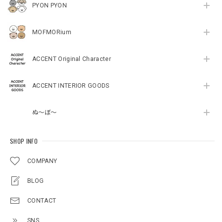
PYON PYON
MOFMORium
ACCENT Original Character
ACCENT INTERIOR GOODS
ぬ～ぼ～
SHOP INFO
COMPANY
BLOG
CONTACT
SNS