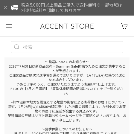
税込5,000円以上商品ご購入で送料無料※一部地域は
別途地域料を頂戴しております
ACCENT STORE
～発送についてのお知らせ～
2026年7月31日は新商品発売・Summer Sale開始のためご注文が集中するこ
とが予想されます。
ご注文商品は順次発送準備を進めてまいりますが、8月17日(月)以降の発送と
なる場合もございます。
予めご了承のうえ、ご注文いただきますようお願い申し上げます。
BLOGの【7月29日追記】「夏季休業期間の配送について」をご一読くださ
い。
～熊本県熊本地方を震源とする地震の影響によるお荷物のお届けについて～
現在、7月28日(火)16時30分頃に発生した地震の影響により、九州全域でお荷
物のお届けに遅延が発生する見込みです。
配達情報の詳細はヤマト運輸公式ホームページをご確認くださいますよう、お
願い申し上げます。
～夏季休業についてのお知らせ～
日頃より、ACCENTSTOREをご利用いただき誠に有難うございます。