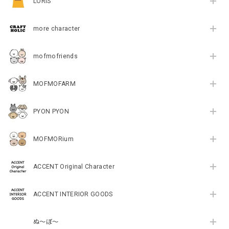
LORIS
more character
mofmofriends
MOFMOFARM
PYON PYON
MOFMORium
ACCENT Original Character
ACCENT INTERIOR GOODS
ぬ～ぼ～