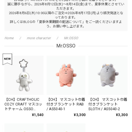
誠に勝手ながら、2026年8月12日(水)～8月14日(金)まで、夏季休業とさせてい
ただきます。
2026年8月6日(木)10:00以降のご注文⇒2026年8月17日(月)より順次発送とな
っております。
詳しくはBLOGの「夏季休業期間の配送について」をご一読くださいますよ
う、お願い申し上げます。
Home
more character
Mr.OSSO
Mr.OSSO
【CH】CRAFTHOLIC
【CH】 マスコット巾着
【CH】 マスコット巾着
COZY CRAFT マスコッ
付きブランケット RAB
付きブランケット
トチャーム OSSO
/ AS5040-1
SLOTH / AS5040-2
/CU7018-5
¥1,540
¥3,300
¥3,300