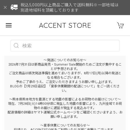
税込5,000円以上商品ご購入で送料無料※一部地域は
別途地域料を頂戴しております
ACCENT STORE
～発送についてのお知らせ～
2026年7月31日は新商品発売・Summer Sale開始のためご注文が集中するこ
とが予想されます。
ご注文商品は順次発送準備を進めてまいりますが、8月17日(月)以降の発送と
なる場合もございます。
予めご了承のうえ、ご注文いただきますようお願い申し上げます。
BLOGの【7月29日追記】「夏季休業期間の配送について」をご一読くださ
い。
～熊本県熊本地方を震源とする地震の影響によるお荷物のお届けについて～
現在、7月28日(火)16時30分頃に発生した地震の影響により、九州全域でお荷
物のお届けに遅延が発生する見込みです。
配達情報の詳細はヤマト運輸公式ホームページをご確認くださいますよう、お
願い申し上げます。
～夏季休業についてのお知らせ～
日頃より、ACCENTSTOREをご利用いただき誠に有難うございます。