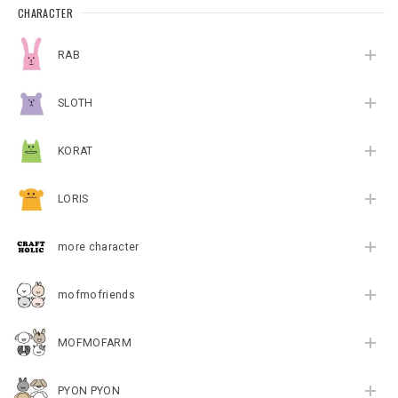
CHARACTER
RAB
SLOTH
KORAT
LORIS
more character
mofmofriends
MOFMOFARM
PYON PYON