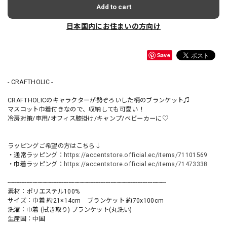
Add to cart
日本国内にお住まいの方向け
Save
- CRAFTHOLIC -
CRAFTHOLICのキャラクターが勢ぞろいした柄のブランケット♫
マスコット巾着付きなので、収納しても可愛い！
冷房対策/車用/オフィス膝掛け/キャンプ/ベビーカーに♡
ラッピングご希望の方はこちら↓
・通常ラッピング：
https://accentstore.official.ec/items/71101569
・巾着ラッピング：
https://accentstore.official.ec/items/71473338
----------------------------------------------------------------------------------------------
素材：ポリエステル100%
サイズ：巾着 約21×14cm ブランケット 約70x100cm
洗濯：巾着 (拭き取り) ブランケット(丸洗い)
生産国：中国