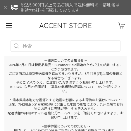
税込5,000円以上商品ご購入で送料無料※一部地域は
別途地域料を頂戴しております
ACCENT STORE
～発送についてのお知らせ～
2026年7月31日は新商品発売・Summer Sale開始のためご注文が集中するこ
とが予想されます。
ご注文商品は順次発送準備を進めてまいりますが、8月17日(月)以降の発送と
なる場合もございます。
予めご了承のうえ、ご注文いただきますようお願い申し上げます。
BLOGの【7月29日追記】「夏季休業期間の配送について」をご一読くださ
い。
～熊本県熊本地方を震源とする地震の影響によるお荷物のお届けについて～
現在、7月28日(火)16時30分頃に発生した地震の影響により、九州全域でお荷
物のお届けに遅延が発生する見込みです。
配達情報の詳細はヤマト運輸公式ホームページをご確認くださいますよう、お
願い申し上げます。
～夏季休業についてのお知らせ～
日頃より、ACCENTSTOREをご利用いただき誠に有難うございます。