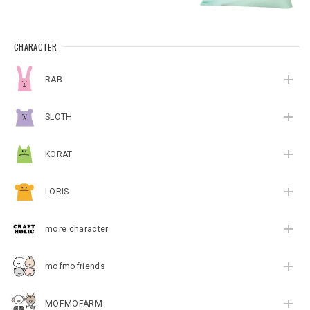
CHARACTER
RAB
SLOTH
KORAT
LORIS
more character
mofmofriends
MOFMOFARM