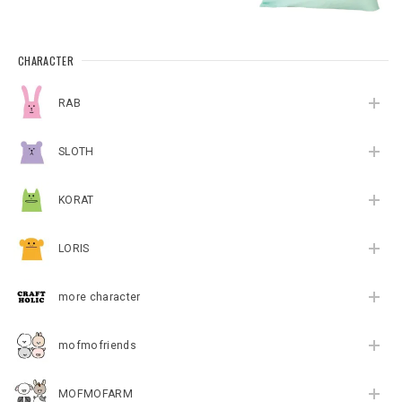
CHARACTER
RAB
SLOTH
KORAT
LORIS
more character
mofmofriends
MOFMOFARM