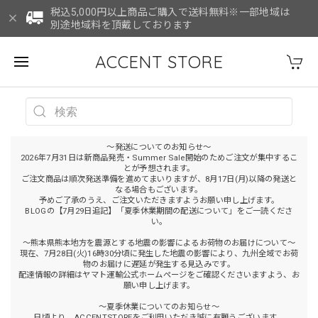
税込5,000円以上商品ご購入で送料無料※一部地域は
別途地域料を頂戴しております
ACCENT STORE
～発送についてのお知らせ～
2026年7月31日は新商品発売・Summer Sale開始のためご注文が集中するこ
とが予想されます。
ご注文商品は順次発送準備を進めてまいりますが、8月17日(月)以降の発送と
なる場合もございます。
予めご了承のうえ、ご注文いただきますようお願い申し上げます。
BLOGの【7月29日追記】「夏季休業期間の配送について」をご一読くださ
い。
～熊本県熊本地方を震源とする地震の影響によるお荷物のお届けについて～
現在、7月28日(火)16時30分頃に発生した地震の影響により、九州全域でお荷
物のお届けに遅延が発生する見込みです。
配達情報の詳細はヤマト運輸公式ホームページをご確認くださいますよう、お
願い申し上げます。
～夏季休業についてのお知らせ～
日頃より、ACCENTSTOREをご利用いただき誠に有難うございます。