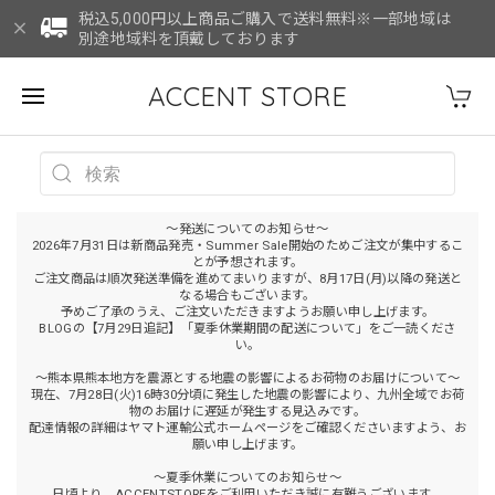
税込5,000円以上商品ご購入で送料無料※一部地域は
別途地域料を頂戴しております
ACCENT STORE
～発送についてのお知らせ～
2026年7月31日は新商品発売・Summer Sale開始のためご注文が集中するこ
とが予想されます。
ご注文商品は順次発送準備を進めてまいりますが、8月17日(月)以降の発送と
なる場合もございます。
予めご了承のうえ、ご注文いただきますようお願い申し上げます。
BLOGの【7月29日追記】「夏季休業期間の配送について」をご一読くださ
い。
～熊本県熊本地方を震源とする地震の影響によるお荷物のお届けについて～
現在、7月28日(火)16時30分頃に発生した地震の影響により、九州全域でお荷
物のお届けに遅延が発生する見込みです。
配達情報の詳細はヤマト運輸公式ホームページをご確認くださいますよう、お
願い申し上げます。
～夏季休業についてのお知らせ～
日頃より、ACCENTSTOREをご利用いただき誠に有難うございます。