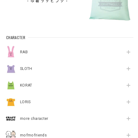
CHARACTER
RAB
SLOTH
KORAT
LORIS
more character
mofmofriends