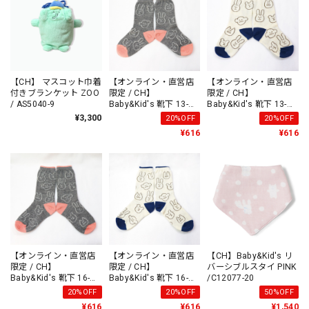
【CH】 マスコット巾着
【オンライン・直営店
【オンライン・直営店
付きブランケット ZOO
限定 / CH】
限定 / CH】
/ AS5040-9
Baby&Kid's 靴下 13-
Baby&Kid's 靴下 13-
15cm PINK /AS9854-1
15cm BLUE /AS9854-2
¥3,300
20%OFF
20%OFF
¥616
¥616
【オンライン・直営店
【オンライン・直営店
【CH】Baby&Kid's リ
限定 / CH】
限定 / CH】
バーシブルスタイ PINK
Baby&Kid's 靴下 16-
Baby&Kid's 靴下 16-
/C12077-20
18cm PINK /AS9855-1
18cm BLUE /AS9855-2
20%OFF
20%OFF
50%OFF
¥616
¥616
¥1,540