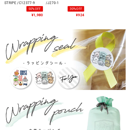
STRIPE /C12377-9
/J270-1
50%OFF
30%OFF
¥1,980
¥924