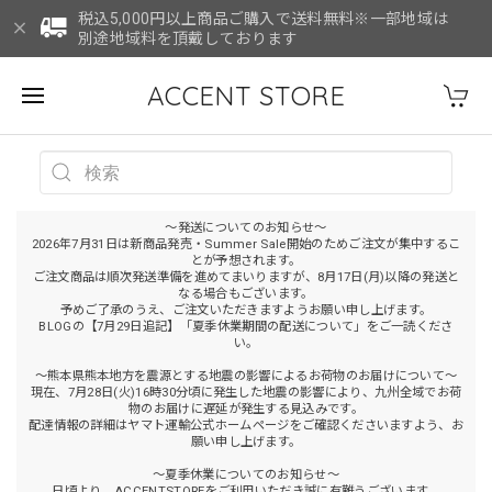
税込5,000円以上商品ご購入で送料無料※一部地域は
別途地域料を頂戴しております
ACCENT STORE
～発送についてのお知らせ～
2026年7月31日は新商品発売・Summer Sale開始のためご注文が集中するこ
とが予想されます。
ご注文商品は順次発送準備を進めてまいりますが、8月17日(月)以降の発送と
なる場合もございます。
予めご了承のうえ、ご注文いただきますようお願い申し上げます。
BLOGの【7月29日追記】「夏季休業期間の配送について」をご一読くださ
い。
～熊本県熊本地方を震源とする地震の影響によるお荷物のお届けについて～
現在、7月28日(火)16時30分頃に発生した地震の影響により、九州全域でお荷
物のお届けに遅延が発生する見込みです。
配達情報の詳細はヤマト運輸公式ホームページをご確認くださいますよう、お
願い申し上げます。
～夏季休業についてのお知らせ～
日頃より、ACCENTSTOREをご利用いただき誠に有難うございます。