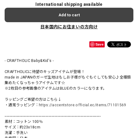
International shipping available
Add to cart
日本国内にお住まいの方向け
Save
- CRAFTHOLIC Baby&Kid's -
CRAFTHOLICに待望のキッズアイテムが登場！
made in JAPANのガーゼ生地はもしお子様がもぐもぐしても安心♪全種類
集めたくなっちゃうアイテムです☆
※2枚目の参考画像のアイテムはBLUEのカラーになります。
ラッピングご希望の方はこちら↓
・通常ラッピング：
https://accentstore.official.ec/items/71101569
----------------------------------------------------------------------------------------------
素材：コットン 100％
サイズ：約23x18cm
洗濯：手洗い