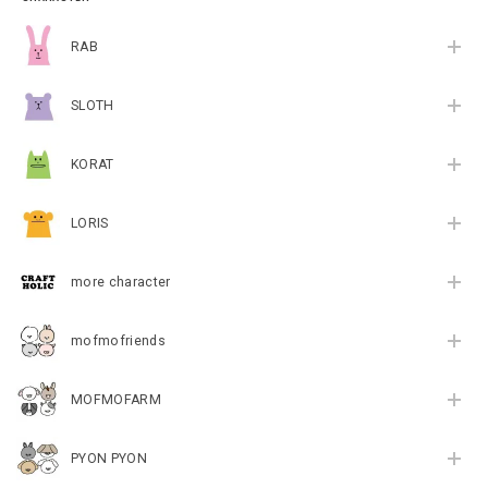
RAB
SLOTH
KORAT
LORIS
more character
mofmofriends
MOFMOFARM
PYON PYON