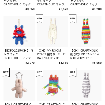
ャクミャク
ャクミャク
ャクミャク
CRAFTHOLIC ミャクミ
CRAFTHOLIC ミャクミ
CRAFTHOLIC ミャクミ
ャクなりきりおすわり
ャクなりきりマスコッ
ャクなりきりマスコッ
¥3,850
¥3,520
¥5,280
マスコットチャーム T
トチャーム Tシャツver
ト Tシャツver RAB
シャツver RAB BLACK
RAB BLACK / ACT030
BLACK / ACT028
/ ACT032
【EXPO2025/CH 】 ミ
【CH】MY ROOM
【CH】CRAFTHOLIC
ャクミャク
CRAFT 抱き枕L TULIP
抱き枕L DK.RAINBOW
CRAFTHOLIC ミャクミ
RAB /CU8812-31
RAB /CU2312-31
ャクなりきりマスコッ
¥2,970
¥4,180
¥5,060
トチャーム RAB /
ACT005
【CH】CRAFTHOLIC
【CH】CRAFTHOLIC
【CH】CRAFTHOLIC