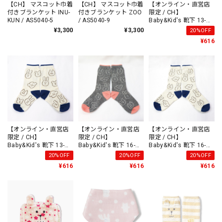
【CH】 マスコット巾着
【CH】 マスコット巾着
【オンライン・直営店
付きブランケット INU-
付きブランケット ZOO
限定 / CH】
KUN / AS5040-5
/ AS5040-9
Baby&Kid's 靴下 13-
15cm PINK /AS9854-1
¥3,300
¥3,300
20%OFF
¥616
【オンライン・直営店
【オンライン・直営店
【オンライン・直営店
限定 / CH】
限定 / CH】
限定 / CH】
Baby&Kid's 靴下 13-
Baby&Kid's 靴下 16-
Baby&Kid's 靴下 16-
15cm BLUE /AS9854-2
18cm PINK /AS9855-1
18cm BLUE /AS9855-2
20%OFF
20%OFF
20%OFF
¥616
¥616
¥616