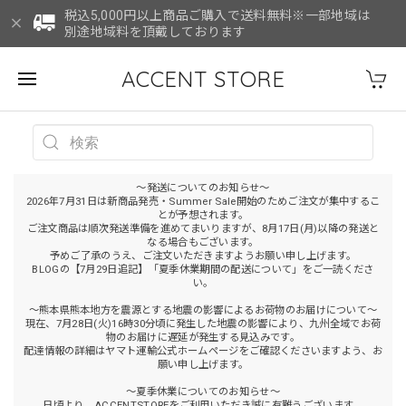
税込5,000円以上商品ご購入で送料無料※一部地域は
別途地域料を頂戴しております
ACCENT STORE
～発送についてのお知らせ～
2026年7月31日は新商品発売・Summer Sale開始のためご注文が集中するこ
とが予想されます。
ご注文商品は順次発送準備を進めてまいりますが、8月17日(月)以降の発送と
なる場合もございます。
予めご了承のうえ、ご注文いただきますようお願い申し上げます。
BLOGの【7月29日追記】「夏季休業期間の配送について」をご一読くださ
い。
～熊本県熊本地方を震源とする地震の影響によるお荷物のお届けについて～
現在、7月28日(火)16時30分頃に発生した地震の影響により、九州全域でお荷
物のお届けに遅延が発生する見込みです。
配達情報の詳細はヤマト運輸公式ホームページをご確認くださいますよう、お
願い申し上げます。
～夏季休業についてのお知らせ～
日頃より、ACCENTSTOREをご利用いただき誠に有難うございます。