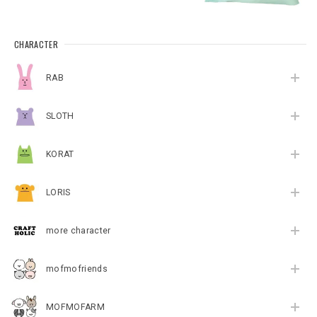
CHARACTER
RAB
SLOTH
KORAT
LORIS
more character
mofmofriends
MOFMOFARM