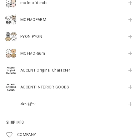
mofmofriends
MOFMOFARM
PYON PYON
MOFMORium
ACCENT Original Character
ACCENT INTERIOR GOODS
ぬ～ぼ～
SHOP INFO
COMPANY