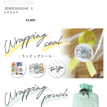
【EXPO2025/CH】 ミ
ャクミャク
CRAFTHOLIC ミャクミ
ャクなりきりおすわり
¥3,850
マスコットチャーム T
シャツver RAB BLACK
/ ACT032