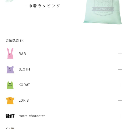
CHARACTER
RAB
SLOTH
KORAT
LORIS
more character