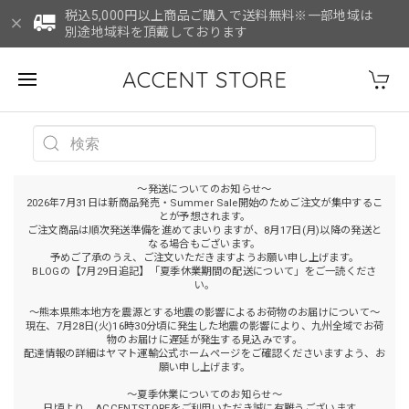
税込5,000円以上商品ご購入で送料無料※一部地域は
別途地域料を頂戴しております
ACCENT STORE
～発送についてのお知らせ～
2026年7月31日は新商品発売・Summer Sale開始のためご注文が集中するこ
とが予想されます。
ご注文商品は順次発送準備を進めてまいりますが、8月17日(月)以降の発送と
なる場合もございます。
予めご了承のうえ、ご注文いただきますようお願い申し上げます。
BLOGの【7月29日追記】「夏季休業期間の配送について」をご一読くださ
い。
～熊本県熊本地方を震源とする地震の影響によるお荷物のお届けについて～
現在、7月28日(火)16時30分頃に発生した地震の影響により、九州全域でお荷
物のお届けに遅延が発生する見込みです。
配達情報の詳細はヤマト運輸公式ホームページをご確認くださいますよう、お
願い申し上げます。
～夏季休業についてのお知らせ～
日頃より、ACCENTSTOREをご利用いただき誠に有難うございます。