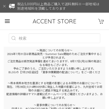
税込5,000円以上商品ご購入で送料無料※一部地域は
別途地域料を頂戴しております
ACCENT STORE
～発送についてのお知らせ～
2026年7月31日は新商品発売・Summer Sale開始のためご注文が集中するこ
とが予想されます。
ご注文商品は順次発送準備を進めてまいりますが、8月17日(月)以降の発送と
なる場合もございます。
予めご了承のうえ、ご注文いただきますようお願い申し上げます。
BLOGの【7月29日追記】「夏季休業期間の配送について」をご一読くださ
い。
～熊本県熊本地方を震源とする地震の影響によるお荷物のお届けについて～
現在、7月28日(火)16時30分頃に発生した地震の影響により、九州全域でお荷
物のお届けに遅延が発生する見込みです。
配達情報の詳細はヤマト運輸公式ホームページをご確認くださいますよう、お
願い申し上げます。
～夏季休業についてのお知らせ～
日頃より、ACCENTSTOREをご利用いただき誠に有難うございます。