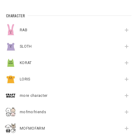
CHARACTER
RAB
SLOTH
KORAT
LORIS
more character
mofmofriends
MOFMOFARM