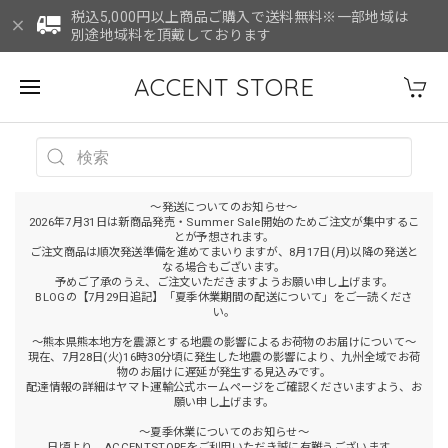
税込5,000円以上商品ご購入で送料無料※一部地域は
別途地域料を頂戴しております
ACCENT STORE
～発送についてのお知らせ～
2026年7月31日は新商品発売・Summer Sale開始のためご注文が集中するこ
とが予想されます。
ご注文商品は順次発送準備を進めてまいりますが、8月17日(月)以降の発送と
なる場合もございます。
予めご了承のうえ、ご注文いただきますようお願い申し上げます。
BLOGの【7月29日追記】「夏季休業期間の配送について」をご一読くださ
い。
～熊本県熊本地方を震源とする地震の影響によるお荷物のお届けについて～
現在、7月28日(火)16時30分頃に発生した地震の影響により、九州全域でお荷
物のお届けに遅延が発生する見込みです。
配達情報の詳細はヤマト運輸公式ホームページをご確認くださいますよう、お
願い申し上げます。
～夏季休業についてのお知らせ～
日頃より、ACCENTSTOREをご利用いただき誠に有難うございます。