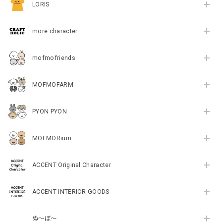
LORIS
more character
mofmofriends
MOFMOFARM
PYON PYON
MOFMORium
ACCENT Original Character
ACCENT INTERIOR GOODS
ぬ～ぼ～