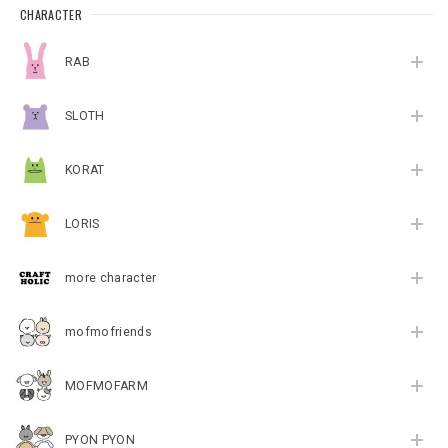
CHARACTER
RAB
SLOTH
KORAT
LORIS
more character
mofmofriends
MOFMOFARM
PYON PYON