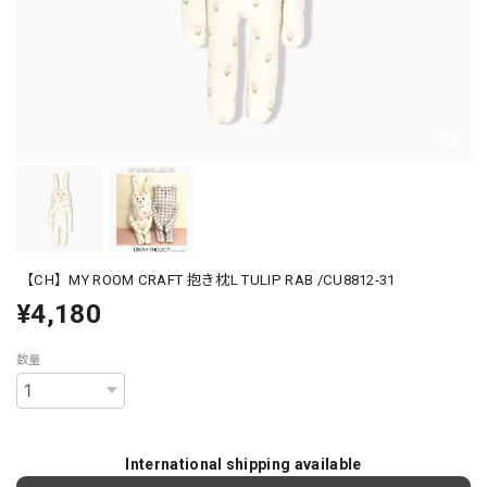
【CH】MY ROOM CRAFT 抱き枕L TULIP RAB /CU8812-31
¥4,180
数量
International shipping available