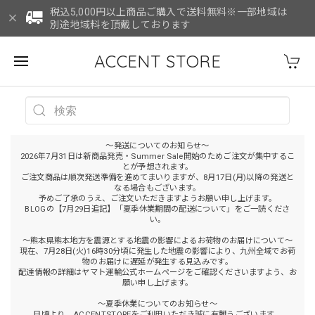
税込5,000円以上商品ご購入で送料無料※一部地域は
別途地域料を頂戴しております
ACCENT STORE
～発送についてのお知らせ～
2026年7月31日は新商品発売・Summer Sale開始のためご注文が集中するこ
とが予想されます。
ご注文商品は順次発送準備を進めてまいりますが、8月17日(月)以降の発送と
なる場合もございます。
予めご了承のうえ、ご注文いただきますようお願い申し上げます。
BLOGの【7月29日追記】「夏季休業期間の配送について」をご一読くださ
い。
～熊本県熊本地方を震源とする地震の影響によるお荷物のお届けについて～
現在、7月28日(火)16時30分頃に発生した地震の影響により、九州全域でお荷
物のお届けに遅延が発生する見込みです。
配達情報の詳細はヤマト運輸公式ホームページをご確認くださいますよう、お
願い申し上げます。
～夏季休業についてのお知らせ～
日頃より、ACCENTSTOREをご利用いただき誠に有難うございます。