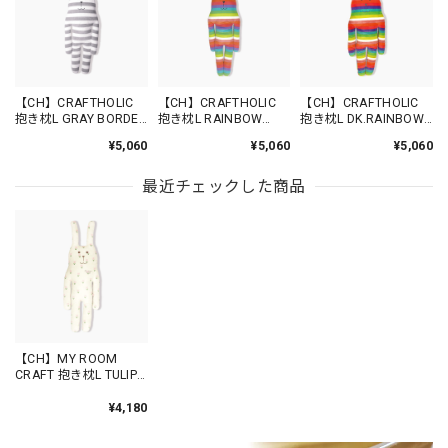
【CH】CRAFTHOLIC
【CH】CRAFTHOLIC
【CH】CRAFTHOLIC
抱き枕L GRAY BORDER
抱き枕L RAINBOW
抱き枕L DK.RAINBOW
RAB /AYC4804-91
RAB /AYC4804-01
RAB /CU2312-31
¥5,060
¥5,060
¥5,060
最近チェックした商品
【CH】MY ROOM
CRAFT 抱き枕L TULIP
RAB /CU8812-31
¥4,180