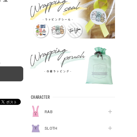
e
CHARACTER
RAB
SLOTH