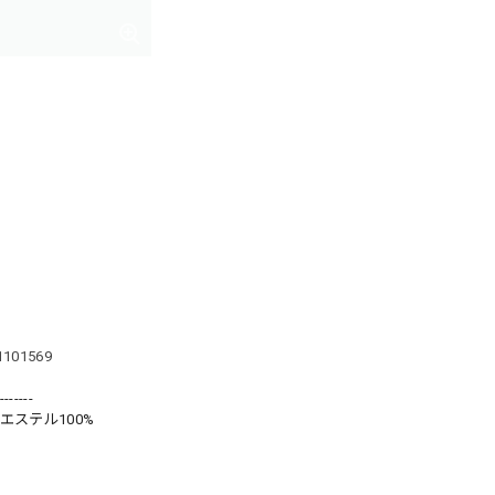
71101569
-------
エステル100%