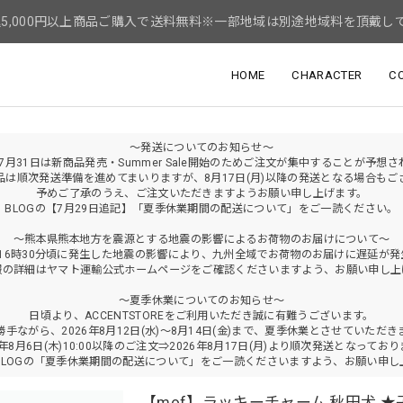
5,000円以上商品ご購入で送料無料※一部地域は別途地域料を頂戴し
HOME
CHARACTER
C
～発送についてのお知らせ～
年7月31日は新商品発売・Summer Sale開始のためご注文が集中することが予想
品は順次発送準備を進めてまいりますが、8月17日(月)以降の発送となる場合もご
予めご了承のうえ、ご注文いただきますようお願い申し上げます。
BLOGの【7月29日追記】「夏季休業期間の配送について」をご一読ください。
～熊本県熊本地方を震源とする地震の影響によるお荷物のお届けについて～
火)16時30分頃に発生した地震の影響により、九州全域でお荷物のお届けに遅延が
報の詳細はヤマト運輸公式ホームページをご確認くださいますよう、お願い申し上
～夏季休業についてのお知らせ～
日頃より、ACCENTSTOREをご利用いただき誠に有難うございます。
勝手ながら、2026年8月12日(水)～8月14日(金)まで、夏季休業とさせていただき
6年8月6日(木)10:00以降のご注文⇒2026年8月17日(月)より順次発送となってお
BLOGの「夏季休業期間の配送について」をご一読くださいますよう、お願い申し
【mof】ラッキーチャーム 秋田犬 ★