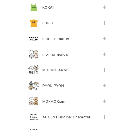
KORAT
LORIS
more character
mofmofriends
MOFMOFARM
PYON PYON
MOFMORium
ACCENT Original Character