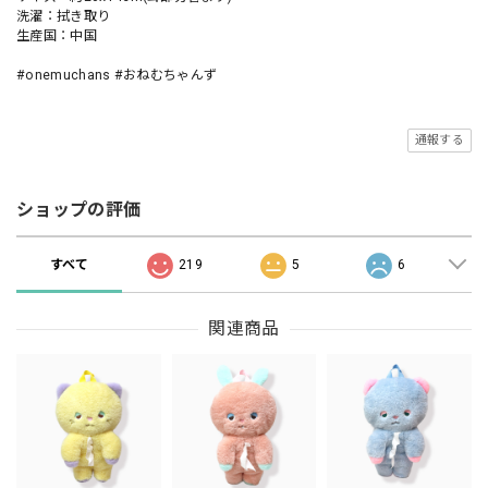
洗濯：拭き取り
生産国：中国
#onemuchans #おねむちゃんず
通報する
ショップの評価
すべて
219
5
6
関連商品