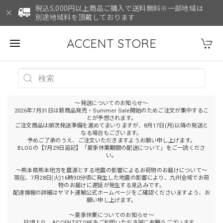
税込5,000円以上商品ご購入で送料無料※一部地域は
別途地域料を頂戴しております
ACCENT STORE
～発送についてのお知らせ～
2026年7月31日は新商品発売・Summer Sale開始のためご注文が集中するこ
とが予想されます。
ご注文商品は順次発送準備を進めてまいりますが、8月17日(月)以降の発送と
なる場合もございます。
予めご了承のうえ、ご注文いただきますようお願い申し上げます。
BLOGの【7月29日追記】「夏季休業期間の配送について」をご一読くださ
い。
～熊本県熊本地方を震源とする地震の影響によるお荷物のお届けについて～
現在、7月28日(火)16時30分頃に発生した地震の影響により、九州全域でお荷
物のお届けに遅延が発生する見込みです。
配達情報の詳細はヤマト運輸公式ホームページをご確認くださいますよう、お
願い申し上げます。
～夏季休業についてのお知らせ～
日頃より、ACCENTSTOREをご利用いただき誠に有難うございます。