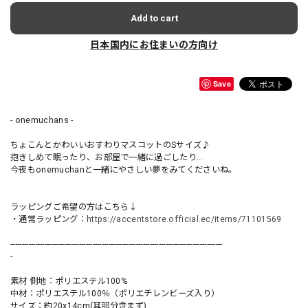
Add to cart
日本国内にお住まいの方向け
Save
- onemuchans -
ちょこんとかわいいおすわりマスコットのSサイズ♪
抱きしめて眠ったり、お部屋で一緒に過ごしたり…
今夜もonemuchanと一緒にやさしい夢をみてくださいね。
ラッピングご希望の方はこちら↓
・通常ラッピング：
https://accentstore.official.ec/items/71101569
---------------------------------------------------------------------------------------------
-
素材 側地：ポリエステル100%
中材：ポリエステル100％（ポリエチレンビーズ入り）
サイズ：約20x14cm(耳部分含まず)