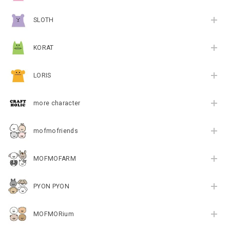
SLOTH
KORAT
LORIS
more character
mofmofriends
MOFMOFARM
PYON PYON
MOFMORium