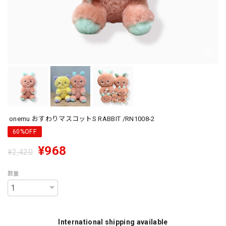
onemu おすわりマスコットS RABBIT /RN1008-2
60%OFF
¥968
¥2,420
数量
International shipping available