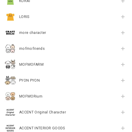
KORAT
LORIS
more character
mofmofriends
MOFMOFARM
PYON PYON
MOFMORium
ACCENT Original Character
ACCENT INTERIOR GOODS