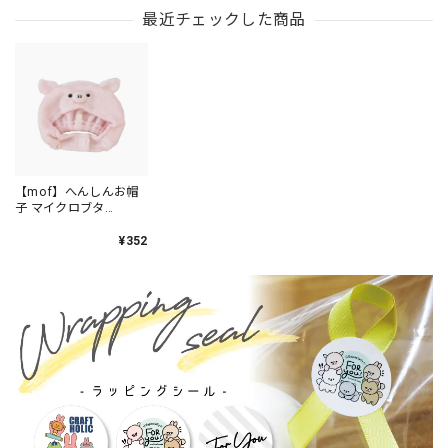
HANGYODON×マイク
ロブタ / MFS001-4
最近チェックした商品
【mof】へんしんお帽
子 マイクロブタ
/TM5090-4
¥352