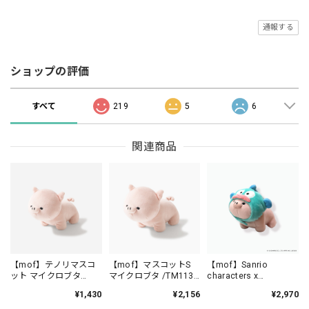
通報する
ショップの評価
すべて
219
5
6
関連商品
【mof】テノリマスコ
【mof】マスコットS
【mof】Sanrio
ット マイクロブタ
マイクロブタ /TM113-
characters x
/TM111-4
4
mofmofriends なかよ
¥1,430
¥2,156
¥2,970
しテノリマスコット