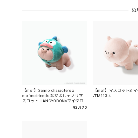
ぬ
【mof】Sanrio characters x
【mof】マスコットS 
mofmofriends なかよしテノリマ
/TM113-4
スコット HANGYODON×マイクロ
ブタ / MFS001-4
¥2,970