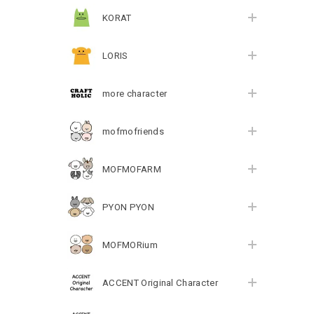
KORAT
LORIS
more character
mofmofriends
MOFMOFARM
PYON PYON
MOFMORium
ACCENT Original Character