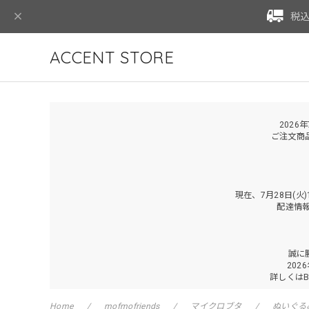
税込
ACCENT STORE
2026
ご注文商
現在、7月28日(
配達情
誠に
202
詳しくは
Home
mofmofriends
マイクロブタ
ぬいぐる