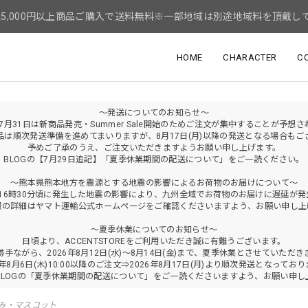
5,000円以上商品ご購入で送料無料※一部地域は別途地域料を頂戴し
HOME
CHARACTER
C
～発送についてのお知らせ～
年7月31日は新商品発売・Summer Sale開始のためご注文が集中することが予想
品は順次発送準備を進めてまいりますが、8月17日(月)以降の発送となる場合もご
予めご了承のうえ、ご注文いただきますようお願い申し上げます。
BLOGの【7月29日追記】「夏季休業期間の配送について」をご一読ください。
～熊本県熊本地方を震源とする地震の影響によるお荷物のお届けについて～
火)16時30分頃に発生した地震の影響により、九州全域でお荷物のお届けに遅延が
報の詳細はヤマト運輸公式ホームページをご確認くださいますよう、お願い申し上
～夏季休業についてのお知らせ～
日頃より、ACCENTSTOREをご利用いただき誠に有難うございます。
勝手ながら、2026年8月12日(水)～8月14日(金)まで、夏季休業とさせていただき
6年8月6日(木)10:00以降のご注文⇒2026年8月17日(月)より順次発送となってお
BLOGの「夏季休業期間の配送について」をご一読くださいますよう、お願い申し
み・マスコット