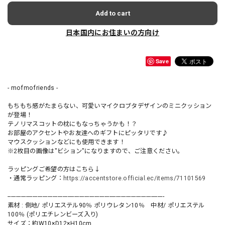
Add to cart
日本国内にお住まいの方向け
Save
- mofmofriends -
もちもち感がたまらない、可愛いマイクロブタデザインのミニクッション
が登場！
テノリマスコットの枕にもなっちゃうかも！？
お部屋のアクセントやお友達へのギフトにピッタリです♪
マウスクッションなどにも使用できます！
※2枚目の画像は"ビション"になりますので、ご注意ください。
ラッピングご希望の方はこちら↓
・通常ラッピング：
https://accentstore.official.ec/items/71101569
----------------------------------------------------------------------------------------------
素材 : 側地/ ポリエステル90％ ポリウレタン10％ 中材/ ポリエステル
100％ (ポリエチレンビーズ入り)
サイズ：約W10×D12×H10cm