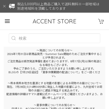
税込5,000円以上商品ご購入で送料無料※一部地域は
別途地域料を頂戴しております
ACCENT STORE
～発送についてのお知らせ～
2026年7月31日は新商品発売・Summer Sale開始のためご注文が集中するこ
とが予想されます。
ご注文商品は順次発送準備を進めてまいりますが、8月17日(月)以降の発送と
なる場合もございます。
予めご了承のうえ、ご注文いただきますようお願い申し上げます。
BLOGの【7月29日追記】「夏季休業期間の配送について」をご一読くださ
い。
～熊本県熊本地方を震源とする地震の影響によるお荷物のお届けについて～
現在、7月28日(火)16時30分頃に発生した地震の影響により、九州全域でお荷
物のお届けに遅延が発生する見込みです。
配達情報の詳細はヤマト運輸公式ホームページをご確認くださいますよう、お
願い申し上げます。
～夏季休業についてのお知らせ～
日頃より、ACCENTSTOREをご利用いただき誠に有難うございます。