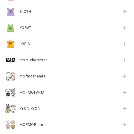
SLOTH
KORAT
LORIS
more character
mofmofriends
MOFMOFARM
PYON PYON
MOFMORium