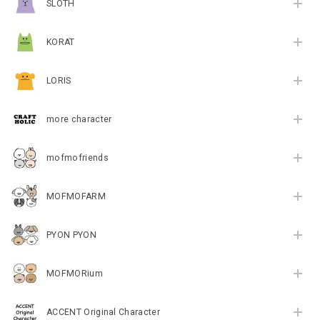
SLOTH
KORAT
LORIS
more character
mofmofriends
MOFMOFARM
PYON PYON
MOFMORium
ACCENT Original Character