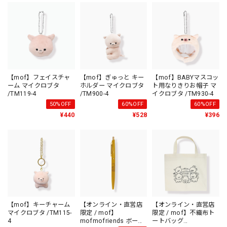
【mof】フェイスチャ
【mof】ぎゅっと キー
【mof】BABYマスコッ
ーム マイクロブタ
ホルダー マイクロブタ
ト用なりきりお帽子 マ
/TM119-4
/TM900-4
イクロブタ /TM930-4
50%OFF
60%OFF
60%OFF
¥440
¥528
¥396
【mof】キーチャーム
【オンライン・直営店
【オンライン・直営店
マイクロブタ /TM115-
限定 / mof】
限定 / mof】不織布ト
4
mofmofriends ボール
ートバッグ