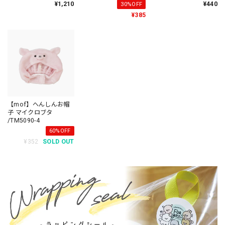
ペン マイクロブタ /
mofmofriends
¥1,210
¥440
30%OFF
TM761-4
/TM9890-3
¥385
【mof】へんしんお帽
子 マイクロブタ
/TM5090-4
60%OFF
¥352
SOLD OUT