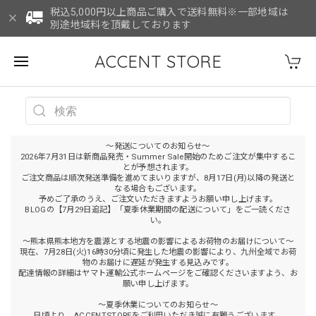
税込5,000円以上商品ご購入で送料無料※一部地域は
別途地域料を頂戴しております
ACCENT STORE
～発送についてのお知らせ～
2026年7月31日は新商品発売・Summer Sale開始のためご注文が集中するこ
とが予想されます。
ご注文商品は順次発送準備を進めてまいりますが、8月17日(月)以降の発送と
なる場合もございます。
予めご了承のうえ、ご注文いただきますようお願い申し上げます。
BLOGの【7月29日追記】「夏季休業期間の配送について」をご一読くださ
い。
～熊本県熊本地方を震源とする地震の影響によるお荷物のお届けについて～
現在、7月28日(火)16時30分頃に発生した地震の影響により、九州全域でお荷
物のお届けに遅延が発生する見込みです。
配達情報の詳細はヤマト運輸公式ホームページをご確認くださいますよう、お
願い申し上げます。
～夏季休業についてのお知らせ～
日頃より、ACCENTSTOREをご利用いただき誠に有難うございます。