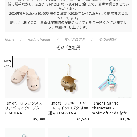
誠に勝手ながら、2026年8月12日(水)～8月14日(金)まで、夏季休業とさせてい
ただきます。
2026年8月6日(木)10:00以降のご注文⇒2026年8月17日(月)より順次発送とな
っております。
詳しくはBLOGの「夏季休業期間の配送について」をご一読くださいますよ
う、お願い申し上げます。
Home
mofmofriends
マイクロブタ
その他雑貨
その他雑貨
【mof】リラックスス
【mof】ラッキーチャ
【mof】Sanrio
リッパ マイクロブタ
ーム マイクロブタ ★幸
characters x
/TM134-4
運★ /TM6215-4
mofmofriends なかよ
しPVCキーホルダー
¥2,090
¥1,540
¥1,760
HANGYODON×マイク
ロブタ / MFS006-4