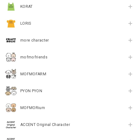
KORAT
LORIS
more character
mofmofriends
MOFMOFARM
PYON PYON
MOFMORium
ACCENT Original Character