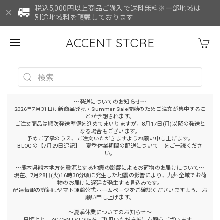
税込5,000円以上商品ご購入で送料無料※一部地域は
別途地域料を頂戴しております
ACCENT STORE
～発送についてのお知らせ～
2026年7月31日は新商品発売・Summer Sale開始のためご注文が集中するこ
とが予想されます。
ご注文商品は順次発送準備を進めてまいりますが、8月17日(月)以降の発送と
なる場合もございます。
予めご了承のうえ、ご注文いただきますようお願い申し上げます。
BLOGの【7月29日追記】「夏季休業期間の配送について」をご一読くださ
い。
～熊本県熊本地方を震源とする地震の影響によるお荷物のお届けについて～
現在、7月28日(火)16時30分頃に発生した地震の影響により、九州全域でお荷
物のお届けに遅延が発生する見込みです。
配達情報の詳細はヤマト運輸公式ホームページをご確認くださいますよう、お
願い申し上げます。
～夏季休業についてのお知らせ～
日頃より、ACCENTSTOREをご利用いただき誠に有難うございます。