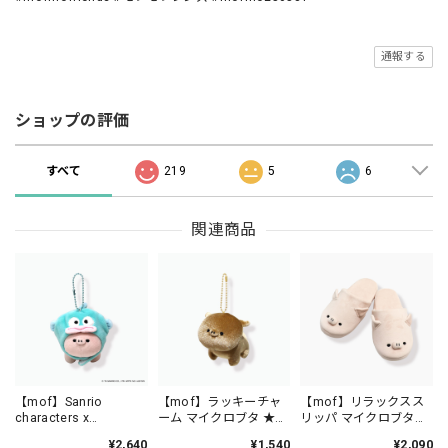
通報する
ショップの評価
すべて
219
5
6
関連商品
【mof】Sanrio
【mof】ラッキーチャ
【mof】リラックスス
characters x
ーム マイクロブタ ★幸
リッパ マイクロブタ
mofmofriends なかよ
運★ /TM6215-4
/TM134-4
¥2,640
¥1,540
¥2,090