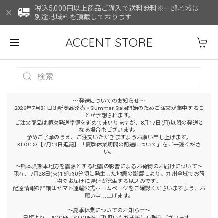
税込5,000円以上商品ご購入で送料無料※一部地域は
別途地域料を頂戴しております
ACCENT STORE
～発送についてのお知らせ～
2026年7月31日は新商品発売・Summer Sale開始のためご注文が集中するこ
とが予想されます。
ご注文商品は順次発送準備を進めてまいりますが、8月17日(月)以降の発送と
なる場合もございます。
予めご了承のうえ、ご注文いただきますようお願い申し上げます。
BLOGの【7月29日追記】「夏季休業期間の配送について」をご一読くださ
い。
～熊本県熊本地方を震源とする地震の影響によるお荷物のお届けについて～
現在、7月28日(火)16時30分頃に発生した地震の影響により、九州全域でお荷
物のお届けに遅延が発生する見込みです。
配達情報の詳細はヤマト運輸公式ホームページをご確認くださいますよう、お
願い申し上げます。
～夏季休業についてのお知らせ～
日頃より、ACCENTSTOREをご利用いただき誠に有難うございます。