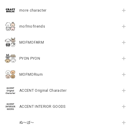
more character
mofmofriends
MOFMOFARM
PYON PYON
MOFMORium
ACCENT Original Character
ACCENT INTERIOR GOODS
ぬ～ぼ～