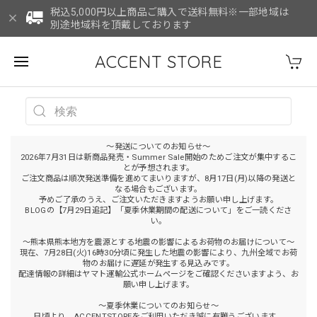
税込5,000円以上商品ご購入で送料無料※一部地域は
別途地域料を頂戴しております
ACCENT STORE
～発送についてのお知らせ～
2026年7月31日は新商品発売・Summer Sale開始のためご注文が集中するこ
とが予想されます。
ご注文商品は順次発送準備を進めてまいりますが、8月17日(月)以降の発送と
なる場合もございます。
予めご了承のうえ、ご注文いただきますようお願い申し上げます。
BLOGの【7月29日追記】「夏季休業期間の配送について」をご一読くださ
い。
～熊本県熊本地方を震源とする地震の影響によるお荷物のお届けについて～
現在、7月28日(火)16時30分頃に発生した地震の影響により、九州全域でお荷
物のお届けに遅延が発生する見込みです。
配達情報の詳細はヤマト運輸公式ホームページをご確認くださいますよう、お
願い申し上げます。
～夏季休業についてのお知らせ～
日頃より、ACCENTSTOREをご利用いただき誠に有難うございます。