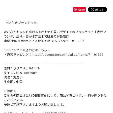
Save
- ボア付きブランケット -
遊び心とトレンド感のあるオトナ可愛いデザインのブランケット♪表がフ
ランネル生地・裏がボア生地で肌触りが最高◎
冷房対策/車用/オフィス膝掛け/キャンプ/ベビーカーに♡
ラッピングご希望の方はこちら↓
・通常ラッピング：
https://accentstore.official.ec/items/71101569
----------------------------------------------------------------------------------------------
素材：ポリエステル100%
サイズ：約W100x70cm
洗濯：丸洗い
生産国：中国
< 備考 >
こちらの商品は生地の裁断箇所により、商品写真と色合い・柄が違う場合
もございます。
予めご了承下さいますようお願い致します。