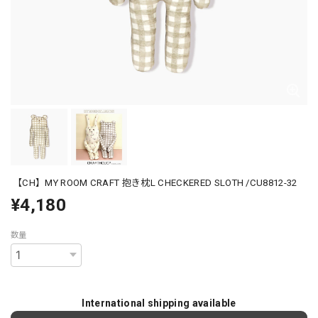
【CH】MY ROOM CRAFT 抱き枕L CHECKERED SLOTH /CU8812-32
¥4,180
数量
International shipping available