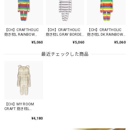
【CH】CRAFTHOLIC
【CH】CRAFTHOLIC
【CH】CRAFTHOLIC
抱き枕L RAINBOW
抱き枕L GRAY BORDER
抱き枕L DK.RAINBOW
SLOTH /AYC4804-10
SLOTH /AYC4804-19
SLOTH /CU2312-32
¥5,060
¥5,060
¥5,060
最近チェックした商品
【CH】MY ROOM
CRAFT 抱き枕L
CHECKERED SLOTH
/CU8812-32
¥4,180