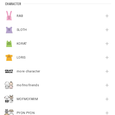
CHARACTER
RAB
SLOTH
KORAT
LORIS
more character
mofmofriends
MOFMOFARM
PYON PYON