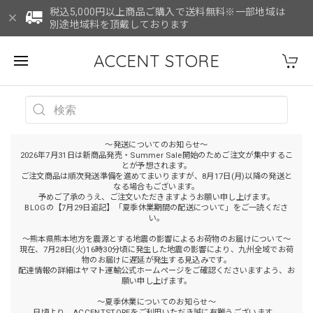
税込5,000円以上商品ご購入で送料無料※一部地域は
別途地域料を頂戴しております
ACCENT STORE
～発送についてのお知らせ～
2026年7月31日は新商品発売・Summer Sale開始のためご注文が集中するこ
とが予想されます。
ご注文商品は順次発送準備を進めてまいりますが、8月17日(月)以降の発送と
なる場合もございます。
予めご了承のうえ、ご注文いただきますようお願い申し上げます。
BLOGの【7月29日追記】「夏季休業期間の配送について」をご一読くださ
い。
～熊本県熊本地方を震源とする地震の影響によるお荷物のお届けについて～
現在、7月28日(火)16時30分頃に発生した地震の影響により、九州全域でお荷
物のお届けに遅延が発生する見込みです。
配達情報の詳細はヤマト運輸公式ホームページをご確認くださいますよう、お
願い申し上げます。
～夏季休業についてのお知らせ～
日頃より、ACCENTSTOREをご利用いただき誠に有難うございます。