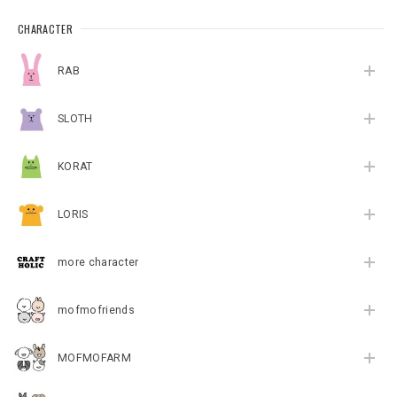
CHARACTER
RAB
SLOTH
KORAT
LORIS
more character
mofmofriends
MOFMOFARM