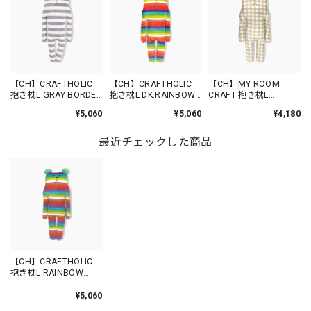
【CH】CRAFTHOLIC
【CH】CRAFTHOLIC
【CH】MY ROOM
抱き枕L GRAY BORDER
抱き枕L DK.RAINBOW
CRAFT 抱き枕L
SLOTH /AYC4804-19
SLOTH /CU2312-32
CHECKERED SLOTH
¥5,060
¥5,060
¥4,180
/CU8812-32
最近チェックした商品
【CH】CRAFTHOLIC
抱き枕L RAINBOW
SLOTH /AYC4804-10
¥5,060