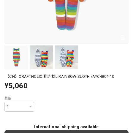
【CH】CRAFTHOLIC 抱き枕L RAINBOW SLOTH /AYC4804-10
¥5,060
数量
International shipping available