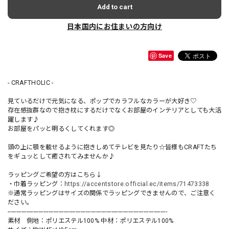
Add to cart
日本国内にお住まいの方向け
Save
- CRAFTHOLIC -
見ているだけで元気になる、ポップでカラフルなカラーが大好き♡
存在感抜群なので抱き枕にするだけでなくお部屋のインテリアとしても大活
躍します♪
お部屋をパッと明るくしてくれます◎
頭の上に顎を載せるように抱きしめてテレビを見たり☆皆様もCRAFTたち
をギュッとして癒されてみませんか♪
ラッピングご希望の方はこちら↓
・巾着ラッピング：
https://accentstore.official.ec/items/71473338
※通常ラッピングはサイズの関係でラッピングできませんので、ご注意く
ださい。
----------------------------------------------------------------------------------------------
素材 側地：ポリエステル100% 中材：ポリエステル100%