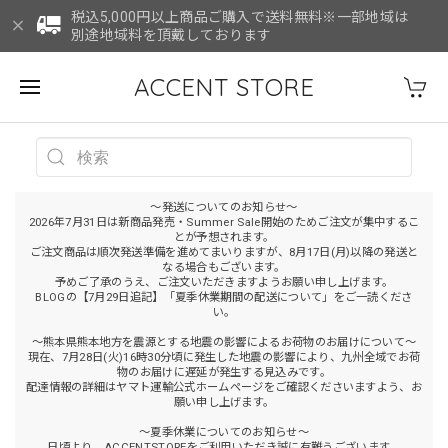
税込5,000円以上商品ご購入で送料無料※一部地域は
別途地域料を頂戴しております
ACCENT STORE
～発送についてのお知らせ～
2026年7月31日は新商品発売・Summer Sale開始のためご注文が集中するこ
とが予想されます。
ご注文商品は順次発送準備を進めてまいりますが、8月17日(月)以降の発送と
なる場合もございます。
予めご了承のうえ、ご注文いただきますようお願い申し上げます。
BLOGの【7月29日追記】「夏季休業期間の配送について」をご一読くださ
い。
～熊本県熊本地方を震源とする地震の影響によるお荷物のお届けについて～
現在、7月28日(火)16時30分頃に発生した地震の影響により、九州全域でお荷
物のお届けに遅延が発生する見込みです。
配達情報の詳細はヤマト運輸公式ホームページをご確認くださいますよう、お
願い申し上げます。
～夏季休業についてのお知らせ～
日頃より、ACCENTSTOREをご利用いただき誠に有難うございます。