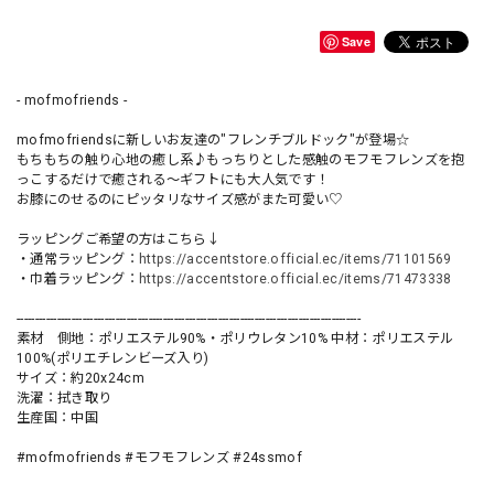
Save
- mofmofriends -
mofmofriendsに新しいお友達の"フレンチブルドック"が登場☆
もちもちの触り心地の癒し系♪もっちりとした感触のモフモフレンズを抱
っこするだけで癒される〜ギフトにも大人気です！
お膝にのせるのにピッタリなサイズ感がまた可愛い♡
ラッピングご希望の方はこちら↓
・通常ラッピング：
https://accentstore.official.ec/items/71101569
・巾着ラッピング：
https://accentstore.official.ec/items/71473338
----------------------------------------------------------------------------------------------
素材 側地：ポリエステル90%・ポリウレタン10% 中材：ポリエステル
100%(ポリエチレンビーズ入り)
サイズ：約20x24cm
洗濯：拭き取り
生産国：中国
#mofmofriends #モフモフレンズ #24ssmof