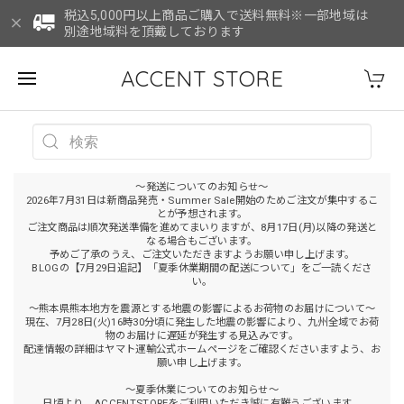
税込5,000円以上商品ご購入で送料無料※一部地域は
別途地域料を頂戴しております
ACCENT STORE
～発送についてのお知らせ～
2026年7月31日は新商品発売・Summer Sale開始のためご注文が集中するこ
とが予想されます。
ご注文商品は順次発送準備を進めてまいりますが、8月17日(月)以降の発送と
なる場合もございます。
予めご了承のうえ、ご注文いただきますようお願い申し上げます。
BLOGの【7月29日追記】「夏季休業期間の配送について」をご一読くださ
い。
～熊本県熊本地方を震源とする地震の影響によるお荷物のお届けについて～
現在、7月28日(火)16時30分頃に発生した地震の影響により、九州全域でお荷
物のお届けに遅延が発生する見込みです。
配達情報の詳細はヤマト運輸公式ホームページをご確認くださいますよう、お
願い申し上げます。
～夏季休業についてのお知らせ～
日頃より、ACCENTSTOREをご利用いただき誠に有難うございます。