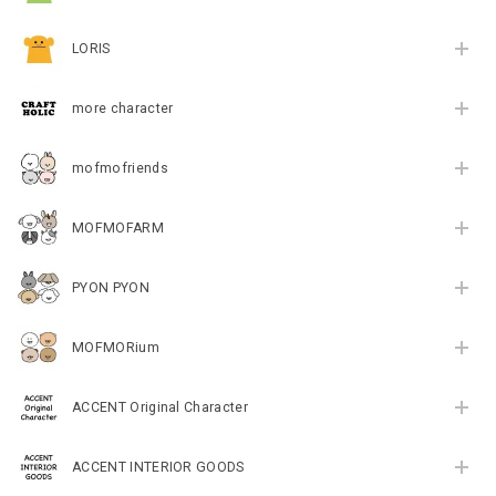
LORIS
more character
mofmofriends
MOFMOFARM
PYON PYON
MOFMORium
ACCENT Original Character
ACCENT INTERIOR GOODS