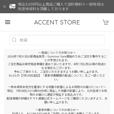
税込5,000円以上商品ご購入で送料無料※一部地域は
別途地域料を頂戴しております
ACCENT STORE
～発送についてのお知らせ～
2026年7月31日は新商品発売・Summer Sale開始のためご注文が集中するこ
とが予想されます。
ご注文商品は順次発送準備を進めてまいりますが、8月17日(月)以降の発送と
なる場合もございます。
予めご了承のうえ、ご注文いただきますようお願い申し上げます。
BLOGの【7月29日追記】「夏季休業期間の配送について」をご一読くださ
い。
～熊本県熊本地方を震源とする地震の影響によるお荷物のお届けについて～
現在、7月28日(火)16時30分頃に発生した地震の影響により、九州全域でお荷
物のお届けに遅延が発生する見込みです。
配達情報の詳細はヤマト運輸公式ホームページをご確認くださいますよう、お
願い申し上げます。
～夏季休業についてのお知らせ～
日頃より、ACCENTSTOREをご利用いただき誠に有難うございます。