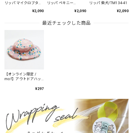
リッパ マイクロブタ
リッパ ペキニー
リッパ 柴犬/TM134-41
/TM134-4
ズ/TM134-13
¥2,090
¥2,090
¥2,090
最近チェックした商品
【オンライン限定 /
mof】アウトドアハッ
ト PINK /OS192-1
¥297