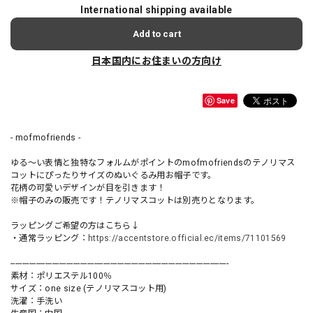
International shipping available
Add to cart
日本国内にお住まいの方向け
Save
- mofmofriends -
ゆる〜い表情と独特なフォルムがポイントのmofmofriendsのテノリマス
コットにぴったりサイズのぬいぐるみ用お帽子です。
花柄の可愛いデザインが目を引きます！
※帽子のみの販売です！テノリマスコットは別売りとなります。
ラッピングご希望の方はこちら↓
・通常ラッピング：
https://accentstore.official.ec/items/71101569
----------------------------------------------------------------------------------------------
素材：ポリエステル100％
サイズ：one size (テノリマスコット用)
洗濯：手洗い