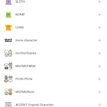
SLOTH
KORAT
LORIS
more character
mofmofriends
MOFMOFARM
PYON PYON
MOFMORium
ACCENT Original Character