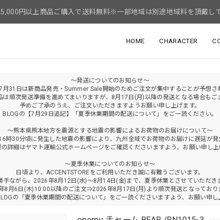
5,000円以上商品ご購入で送料無料※一部地域は別途地域料を頂戴し
HOME
CHARACTER
C
～発送についてのお知らせ～
年7月31日は新商品発売・Summer Sale開始のためご注文が集中することが予想
品は順次発送準備を進めてまいりますが、8月17日(月)以降の発送となる場合もご
予めご了承のうえ、ご注文いただきますようお願い申し上げます。
BLOGの【7月29日追記】「夏季休業期間の配送について」をご一読ください。
～熊本県熊本地方を震源とする地震の影響によるお荷物のお届けについて～
火)16時30分頃に発生した地震の影響により、九州全域でお荷物のお届けに遅延が
報の詳細はヤマト運輸公式ホームページをご確認くださいますよう、お願い申し上
～夏季休業についてのお知らせ～
日頃より、ACCENTSTOREをご利用いただき誠に有難うございます。
勝手ながら、2026年8月12日(水)～8月14日(金)まで、夏季休業とさせていただき
6年8月6日(木)10:00以降のご注文⇒2026年8月17日(月)より順次発送となってお
BLOGの「夏季休業期間の配送について」をご一読くださいますよう、お願い申し
onemu チャーム BEAR /RN1015-3