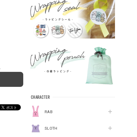
e
CHARACTER
RAB
SLOTH