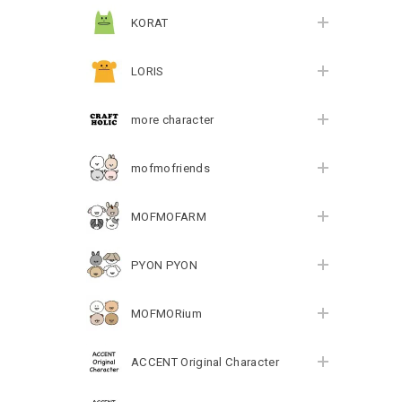
KORAT
LORIS
more character
mofmofriends
MOFMOFARM
PYON PYON
MOFMORium
ACCENT Original Character