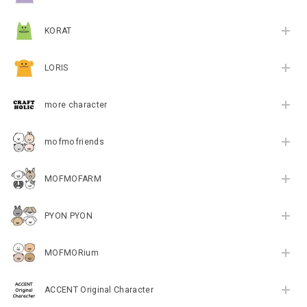
KORAT
LORIS
more character
mofmofriends
MOFMOFARM
PYON PYON
MOFMORium
ACCENT Original Character