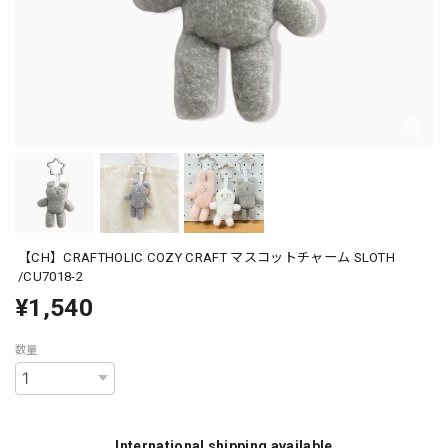
【CH】CRAFTHOLIC COZY CRAFT マスコットチャーム SLOTH
/CU7018-2
¥1,540
数量
International shipping available