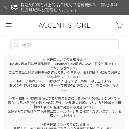
税込5,000円以上商品ご購入で送料無料※一部地域は
別途地域料を頂戴しております
ACCENT STORE
～発送についてのお知らせ～
2026年7月31日は新商品発売・Summer Sale開始のためご注文が集中するこ
とが予想されます。
ご注文商品は順次発送準備を進めてまいりますが、8月17日(月)以降の発送と
なる場合もございます。
予めご了承のうえ、ご注文いただきますようお願い申し上げます。
BLOGの【7月29日追記】「夏季休業期間の配送について」をご一読くださ
い。
～熊本県熊本地方を震源とする地震の影響によるお荷物のお届けについて～
現在、7月28日(火)16時30分頃に発生した地震の影響により、九州全域でお荷
物のお届けに遅延が発生する見込みです。
配達情報の詳細はヤマト運輸公式ホームページをご確認くださいますよう、お
願い申し上げます。
～夏季休業についてのお知らせ～
日頃より、ACCENTSTOREをご利用いただき誠に有難うございます。