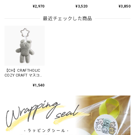
CRAFTHOLIC ミャクミ
CRAFTHOLIC ミャクミ
CRAFTHOLIC ミャクミ
¥2,970
¥3,520
¥3,850
ャクなりきりマスコッ
ャクなりきりマスコッ
ャクなりきりおすわり
トチャーム SLOTH /
トチャーム Tシャツver
マスコットチャーム T
ACT006
SLOTH BLACK /
シャツver SLOTH
最近チェックした商品
ACT031
BLACK / ACT033
【CH】CRAFTHOLIC
COZY CRAFT マスコッ
トチャーム SLOTH
/CU7018-2
¥1,540