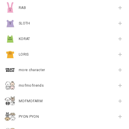
RAB
SLOTH
KORAT
LORIS
more character
mofmofriends
MOFMOFARM
PYON PYON