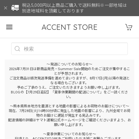
税込5,000円以上商品ご購入で送料無料※一部地域は
別途地域料を頂戴しております
ACCENT STORE
～発送についてのお知らせ～
2026年7月31日は新商品発売・Summer Sale開始のためご注文が集中するこ
とが予想されます。
ご注文商品は順次発送準備を進めてまいりますが、8月17日(月)以降の発送と
なる場合もございます。
予めご了承のうえ、ご注文いただきますようお願い申し上げます。
BLOGの【7月29日追記】「夏季休業期間の配送について」をご一読くださ
い。
～熊本県熊本地方を震源とする地震の影響によるお荷物のお届けについて～
現在、7月28日(火)16時30分頃に発生した地震の影響により、九州全域でお荷
物のお届けに遅延が発生する見込みです。
配達情報の詳細はヤマト運輸公式ホームページをご確認くださいますよう、お
願い申し上げます。
～夏季休業についてのお知らせ～
日頃より、ACCENTSTOREをご利用いただき誠に有難うございます。