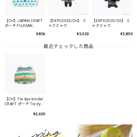
【CH】JAPAN CRAFT
【EXPO2025/CH】 ミ
【EXPO2025/CH】 ミ
ポーチ FUJISAN
ャクミャク
ャクミャク
SLOTH /AS2970-21
CRAFTHOLIC ミャクミ
CRAFTHOLIC ミャクミ
¥836
¥3,520
¥3,850
ャクなりきりマスコッ
ャクなりきりおすわり
トチャーム Tシャツver
マスコットチャーム T
SLOTH BLACK /
シャツver SLOTH
最近チェックした商品
ACT031
BLACK / ACT033
【CH】Tie dye border
CRAFT ポーチ Tie dye
border SLOTH
/CU5570-2
¥2,420