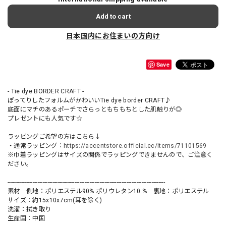
Add to cart
日本国内にお住まいの方向け
Save
- Tie dye BORDER CRAFT -
ぽってりしたフォルムがかわいいTie dye border CRAFT♪
底面にマチのあるポーチでさらっともちもちとした肌触りが◎
プレゼントにも人気です☆
ラッピングご希望の方はこちら↓
・通常ラッピング：
https://accentstore.official.ec/items/71101569
※巾着ラッピングはサイズの関係でラッピングできませんので、ご注意く
ださい。
----------------------------------------------------------------------------------------------
素材 側地：ポリエステル90% ポリウレタン10 % 裏地：ポリエステル
サイズ：約15x10x7cm(耳を除く)
洗濯：拭き取り
生産国：中国