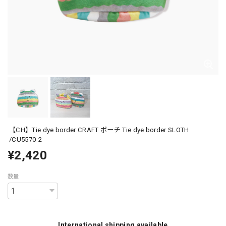
【CH】Tie dye border CRAFT ポーチ Tie dye border SLOTH
/CU5570-2
¥2,420
数量
International shipping available